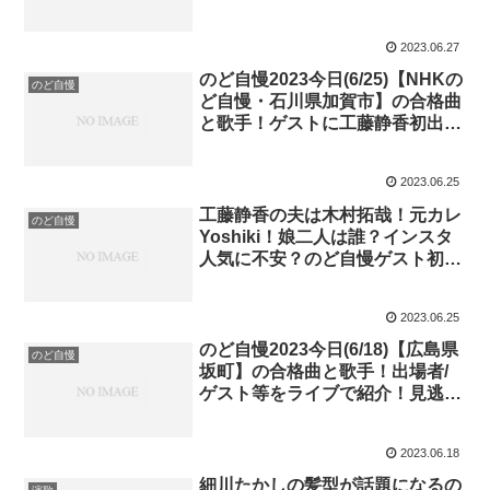
2023.06.27
のど自慢2023今日(6/25)【NHKの
のど自慢
ど自慢・石川県加賀市】の合格曲
と歌手！ゲストに工藤静香初出
演！出場者/ゲスト等をライブ形
式で紹介！
2023.06.25
工藤静香の夫は木村拓哉！元カレ
のど自慢
Yoshiki！娘二人は誰？インスタ
人気に不安？のど自慢ゲスト初出
演で人気回復？
2023.06.25
のど自慢2023今日(6/18)【広島県
のど自慢
坂町】の合格曲と歌手！出場者/
ゲスト等をライブで紹介！見逃
し・ネタバレ！
2023.06.18
細川たかしの髪型が話題になるの