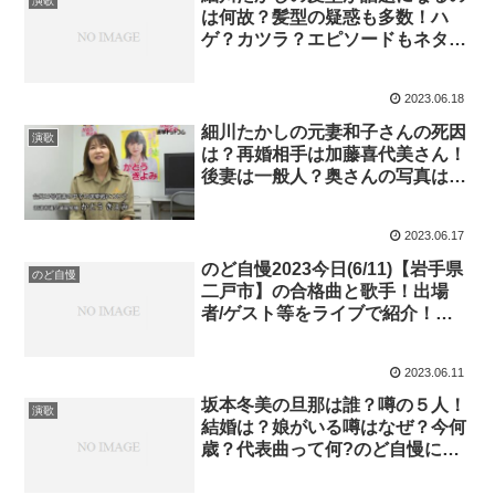
演歌
は何故？髪型の疑惑も多数！ハ
ゲ？カツラ？エピソードもネタに
している？気になる男性アーティ
ストの結婚の噂も！
2023.06.18
細川たかしの元妻和子さんの死因
演歌
は？再婚相手は加藤喜代美さん！
後妻は一般人？奥さんの写真は？
気になる男性アーティストの結婚
の噂も！
2023.06.17
のど自慢2023今日(6/11)【岩手県
のど自慢
二戸市】の合格曲と歌手！出場
者/ゲスト等をライブで紹介！見
逃し！ネタバレ！何と鐘２つの人
が鐘３つに！
2023.06.11
坂本冬美の旦那は誰？噂の５人！
演歌
結婚は？娘がいる噂はなぜ？今何
歳？代表曲って何?のど自慢に再
度ゲスト出演！気になる女性アー
ティストの結婚事情も！