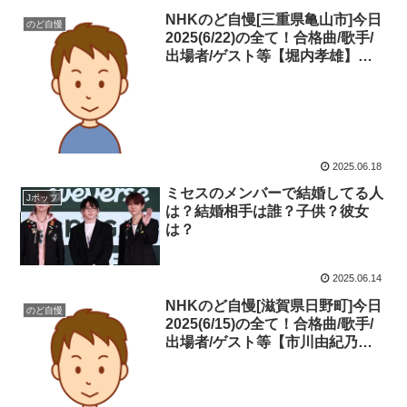
NHKのど自慢[三重県亀山市]今日
のど自慢
2025(6/22)の全て！合格曲/歌手/
出場者/ゲスト等【堀内孝雄】
【香西かおり】(チャンピオン)を
ライブで紹介！見逃し・ネタバレ
2025.06.18
ミセスのメンバーで結婚してる人
Jポップ
は？結婚相手は誰？子供？彼女
は？
2025.06.14
NHKのど自慢[滋賀県日野町]今日
のど自慢
2025(6/15)の全て！合格曲/歌手/
出場者/ゲスト等【市川由紀乃】
【純烈】(やまおか みき)をライブ
で紹介！(綾瀬はるか)も登場！見
逃し・ネタバレ