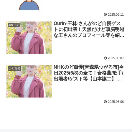
2025.06.11
Ourin-王林-さんがのど自慢ゲス
Jポップ
トに初出演！天然だけど頭脳明晰
な王さんのプロフィール等を紹
介！
2025.06.07
NHKのど自慢[青森県つがる市]今
のど自慢
日2025(6/8)の全て！合格曲/歌手/
出場者/ゲスト等【山本譲二】
【Ourin-王林-】(ながお めぐみ)を
ライブで紹介！見逃し・ネタバレ
2025.06.06