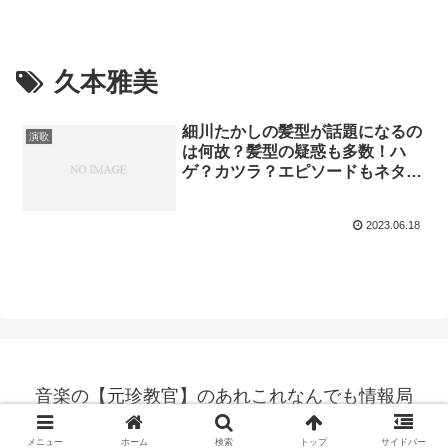
久本雅美
細川たかしの髪型が話題になるの
演歌
は何故？髪型の疑惑も多数！ハ
ゲ？カツラ？エピソードもネタに
している？気になる男性アーティ
ストの結婚の噂も！
2023.06.18
音楽の【元珍教官】のあれこれなんでも情報局
© 2022 音楽の【元珍教官】のあれこれなんでも情報局.
メニュー
ホーム
検索
トップ
サイドバー