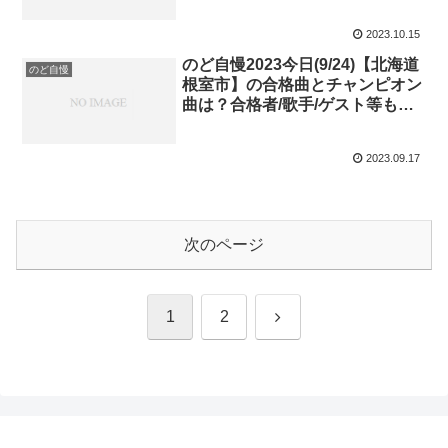
者等もライブ形式で紹介！放送見
逃し・再放送を待つ方に(ネタバ
2023.10.15
レ)！
のど自慢2023今日(9/24)【北海道
のど自慢
根室市】の合格曲とチャンピオン
曲は？合格者/歌手/ゲスト等もお
知らせ！放送見逃し・再放送を待
つ方に(ネタバレ)！ライブ形式で
2023.09.17
紹介！
次のページ
次
1
2
へ