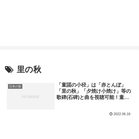
里の秋
「童謡の小径」は「赤とんぼ」
日本の歌
「里の秋」「夕焼け小焼け」等の
歌碑(石碑)と曲を視聴可能！童謡
が煩いと言う意見にも対応でき
る？！
2022.06.18