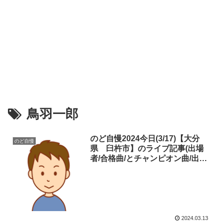
鳥羽一郎
のど自慢2024今日(3/17)【大分
のど自慢
県 臼杵市】のライブ記事(出場
者/合格曲/とチャンピオン曲/出演
者)を一挙紹介！見逃した方必
見！（ネタバレ）
2024.03.13