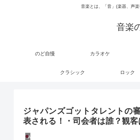
音楽とは、「音」(楽器、声
音楽
のど自慢
カラオケ
クラシック
ロック
ジャパンズゴットタレントの審
表される！・司会者は誰？観客
AGT