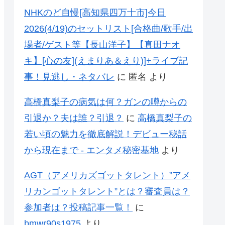
NHKのど自慢[高知県四万十市]今日
2026(4/19)のセットリスト[合格曲/歌手/出
場者/ゲスト等【長山洋子】【真田ナオ
キ】[心の友](えまりあ＆えり)]+ライブ記
事！見逃し・ネタバレ
に
匿名
より
高橋真梨子の病気は何？ガンの噂からの
引退か？夫は誰？引退？
に
高橋真梨子の
若い頃の魅力を徹底解説！デビュー秘話
から現在まで - エンタメ秘密基地
より
AGT（アメリカズゴットタレント）”アメ
リカンゴットタレント”とは？審査員は？
参加者は？投稿記事一覧！
に
bmwr90s1975
より