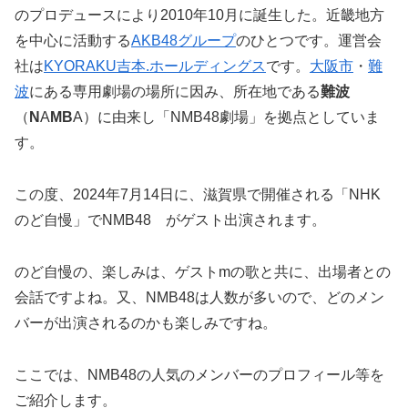
のプロデュースにより2010年10月に誕生した。近畿地方
を中心に活動する
AKB48グループ
のひとつです。運営会
社は
KYORAKU吉本.ホールディングス
です。
大阪市
・
難
波
にある専用劇場の場所に因み、所在地である
難波
（
N
A
MB
A）に由来し「NMB48劇場」を拠点としていま
す。
この度、2024年7月14日に、滋賀県で開催される「NHK
のど自慢」でNMB48 がゲスト出演されます。
のど自慢の、楽しみは、ゲストmの歌と共に、出場者との
会話ですよね。又、NMB48は人数が多いので、どのメン
バーが出演されるのかも楽しみですね。
ここでは、NMB48の人気のメンバーのプロフィール等を
ご紹介します。