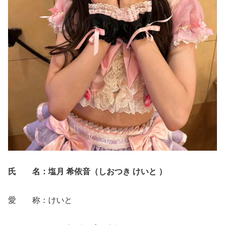
氏 名：塩月 希依音（しおつき けいと ）
愛 称：けいと