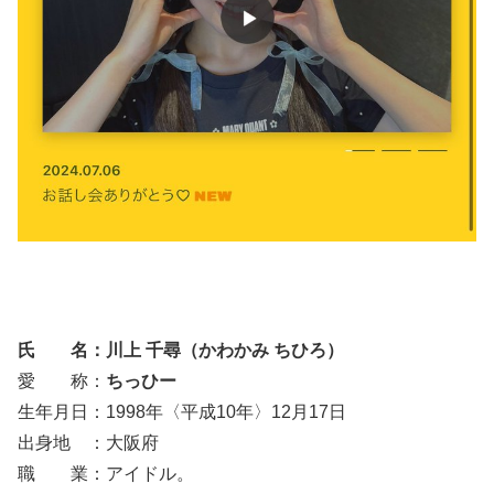
氏 名：川上 千尋（かわかみ ちひろ）
愛 称：
ちっひー
生年月日：1998年〈平成10年〉12月17日
出身地 ：大阪府
職 業：アイドル。