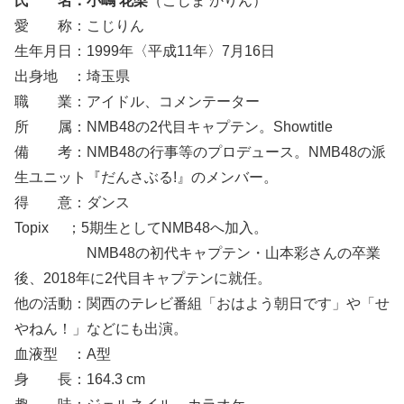
氏 名：小嶋 花梨
（こじま かりん）
愛 称：こじりん
生年月日：1999年〈平成11年〉7月16日
出身地 ：埼玉県
職 業：アイドル、コメンテーター
所 属：NMB48の2代目キャプテン。Showtitle
備 考：NMB48の行事等のプロデュース。NMB48の派
生ユニット『だんさぶる!』のメンバー。
得 意：ダンス
Topix ；5期生としてNMB48へ加入。
NMB48の初代キャプテン・山本彩さんの卒業
後、2018年に2代目キャプテンに就任。
他の活動：関西のテレビ番組「おはよう朝日です」や「せ
やねん！」などにも出演。
血液型 ：A型
身 長：164.3 cm