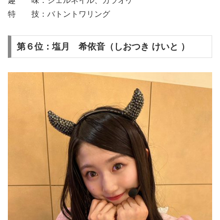
趣 味：ジェルネイル、カラオケ
特 技：バトントワリング
第６位：塩月 希依音（しおつき けいと ）