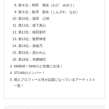
第８位：和田 海佑（わだ みゆう）
第９位：新澤 菜央（しんざわ なお）
第10位：坂田 心咲
第11位：坂下真心
第12位：桜田彩叶
第13位：瓶野神音
第14位：泉綾乃
第15位：原かれん
第16位：本郷柚巴
NMB48！NHKのど自慢に出演！
STU48のメンバー！
個人プロフィール等が話題になっているアーティスト
一覧！