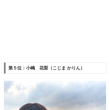
第５位：小嶋 花梨（こじま かりん）