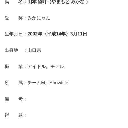
氏 名：山本 望叶（やまもと みかな ）
愛 称：みかにゃん
生年月日：
2002年〈平成14年〉3月11日
出身地 ：山口県
職 業：アイドル。モデル。
所 属：チームM。Showtitle
備 考：
得 意：