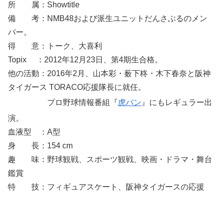
所 属：Showtitle
備 考：NMB48および派生ユニットだんさぶるのメン
バー。
得 意：トーク、大喜利
Topix ：2012年12月23日、第4期生合格。
他の活動：2016年2月、山本彩・薮下柊・木下春奈と阪神
タイガース TORACO応援隊長に就任。
プロ野球情報番組『
虎バン
』にもレギュラー出
演
。
血液型 ：A型
身 長：154 cm
趣 味：野球観戦、スポーツ観戦、映画・ドラマ・舞台
鑑賞
特 技：フィギュアスケート、阪神タイガースの応援