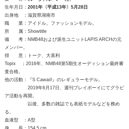
生年月日：
2001年〈平成13年〉5月28日
出身地 ：滋賀県湖南市
職 業：アイドル。ファッションモデル。
所 属：Showtitle
備 考：NMB48および派生ユニットLAPIS ARCHの元
メンバー。
得 意：トーク、大喜利
Topix ；
2016年、NMB48第5期生オーディション最終審
査合格。
他の活動：『S Cawaii!』のレギュラーモデル。
2019年6月17日、週刊プレイボーイにてグラビ
ア活動を再開。
以後、多数の雑誌でも表紙モデルなどを務め
る。
血液型 ：A型
身 長：154.5 cm