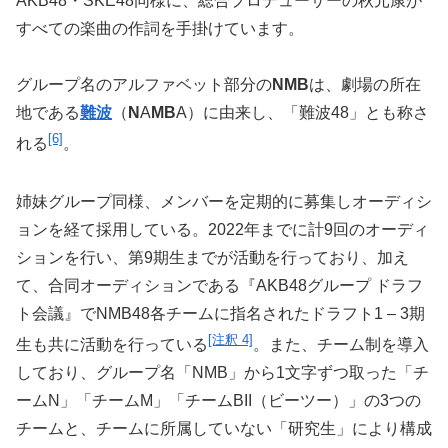
AKB48・SKE48同様に、総合プロデューサーの秋元康が
すべての楽曲の作詞を手掛けています。
グループ名のアルファベット部分の
NMB
は、劇場の所在
地である
難波
（
N
A
MB
A）に由来し、「難波48」とも称さ
[6]
れる
。
姉妹グループ同様、メンバーを定期的に募集しオーディシ
ョンを経て採用している。2022年までに計9回のオーディ
ションを行い、第9期生までが活動を行っており、加え
て、合同オーディションである『AKB48グループ ドラフ
ト会議』でNMB48各チームに指名されたドラフト1 – 3期
[注釈 4]
生も共に活動を行っている
。また、チーム制を導入
しており、グループ名「NMB」から1文字ずつ取った「チ
ームN」「チームM」「チームBII（ビーツー）」の3つの
チームと、チームに所属していない「研究生」により構成