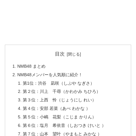
目次
NMB48 まとめ
NMB48メンバーを人気順に紹介！
第1位：渋谷 凪咲（しぶや なぎさ）
第２位：川上 千尋（かわかみ ちひろ）
第３位：上西 怜（じょうにし れい）
第４位：安部 若菜（あべ わかな ）
第５位：小嶋 花梨（こじま かりん）
第６位：塩月 希依音（しおつき けいと ）
第７位：山本 望叶（やまもと みかな ）