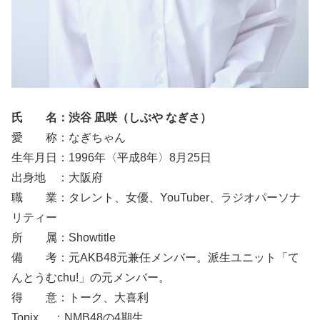
氏 名：渋谷 凪咲（しぶや なぎさ）
愛 称：なぎちゃん
生年月日：1996年〈平成8年〉8月25日
出身地 ：大阪府
職 業：タレント、女優、YouTuber、ラジオパーソナ
リティー
所 属：Showtitle
備 考：元AKB48元兼任メンバー。派生ユニット「て
んとうむchu!」の元メンバー。
得 意：トーク、大喜利
Topix ：NMB48の4期生。