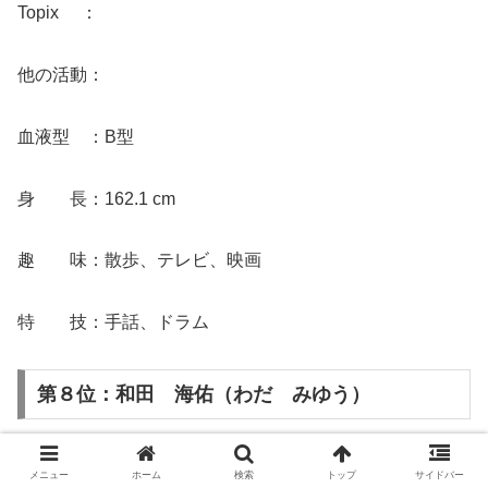
Topix ：
他の活動：
血液型 ：B型
身 長：162.1 cm
趣 味：散歩、テレビ、映画
特 技：手話、ドラム
第８位：和田 海佑（わだ みゆう）
メニュー
ホーム
検索
トップ
サイドバー