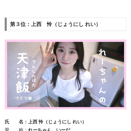
第３位：上西 怜（じょうにし れい）
氏 名：上西 怜（じょうにし れい）
愛 称：
れーちゃん
、
いーだ
。