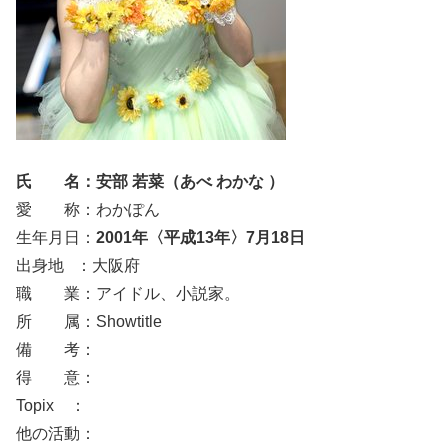
氏 名：安部 若菜（あべ わかな ）
愛 称：わかぽん
生年月日：
2001年〈平成13年〉7月18日
出身地 ：大阪府
職 業：アイドル、小説家。
所 属：Showtitle
備 考：
得 意：
Topix ：
他の活動：