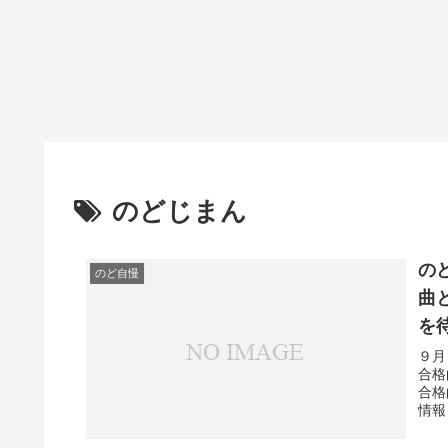
のどじまん
のど
のど自慢
曲
を
９月
合格
合格
情報