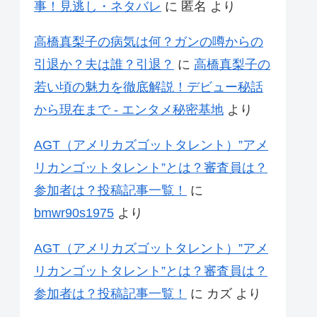
事！見逃し・ネタバレ
に
匿名
より
高橋真梨子の病気は何？ガンの噂からの
引退か？夫は誰？引退？
に
高橋真梨子の
若い頃の魅力を徹底解説！デビュー秘話
から現在まで - エンタメ秘密基地
より
AGT（アメリカズゴットタレント）”アメ
リカンゴットタレント”とは？審査員は？
参加者は？投稿記事一覧！
に
bmwr90s1975
より
AGT（アメリカズゴットタレント）”アメ
リカンゴットタレント”とは？審査員は？
参加者は？投稿記事一覧！
に
カズ
より