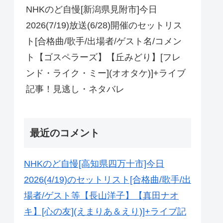
NHKのど自慢[新潟県見附市]今日
2026(7/19)放送(6/28)開催のセットリス
ト[合格曲/歌手/出場者/ゲスト名/コメン
ト【ゴスペラーズ】【丘みどり】[フレ
ンド・ライク・ミー](オオタケ)]+ライブ
記事！見逃し・ネタバレ
最近のコメント
NHKのど自慢[高知県四万十市]今日
2026(4/19)のセットリスト[合格曲/歌手/出
場者/ゲスト等【長山洋子】【真田ナオ
キ】[心の友](えまりあ＆えり)]+ライブ記