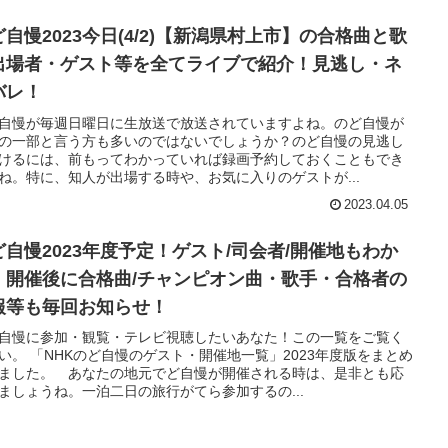
ど自慢2023今日(4/2)【新潟県村上市】の合格曲と歌
出場者・ゲスト等を全てライブで紹介！見逃し・ネ
バレ！
自慢が毎週日曜日に生放送で放送されていますよね。のど自慢が
の一部と言う方も多いのではないでしょうか？のど自慢の見逃し
けるには、前もってわかっていれば録画予約しておくこともでき
ね。特に、知人が出場する時や、お気に入りのゲストが...
2023.04.05
ど自慢2023年度予定！ゲスト/司会者/開催地もわか
！開催後に合格曲/チャンピオン曲・歌手・合格者の
報等も毎回お知らせ！
自慢に参加・観覧・テレビ視聴したいあなた！この一覧をご覧く
い。 「NHKのど自慢のゲスト・開催地一覧」2023年度版をまとめ
ました。 あなたの地元でど自慢が開催される時は、是非とも応
ましょうね。一泊二日の旅行がてら参加するの...