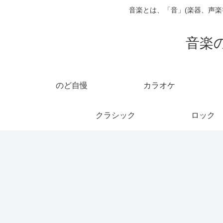
音楽とは、「音」(楽器、声
音楽
のど自慢
カラオケ
クラシック
ロック