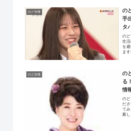
の
のど自慢
手
タ
のど
生活
を避
ます
の
のど自慢
る
情
のど
ださ
てみ
募し