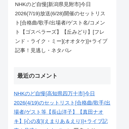
NHKのど自慢[新潟県見附市]今日
2026(7/19)放送(6/28)開催のセットリス
ト[合格曲/歌手/出場者/ゲスト名/コメン
ト【ゴスペラーズ】【丘みどり】[フレ
ンド・ライク・ミー](オオタケ)]+ライブ
記事！見逃し・ネタバレ
最近のコメント
NHKのど自慢[高知県四万十市]今日
2026(4/19)のセットリスト[合格曲/歌手/出
場者/ゲスト等【長山洋子】【真田ナオ
キ】[心の友](えまりあ＆えり)]+ライブ記