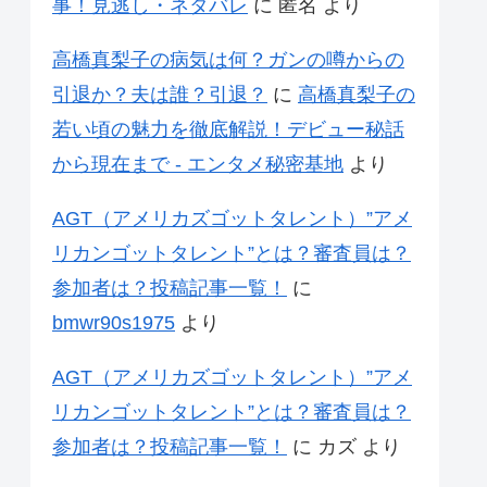
事！見逃し・ネタバレ
に
匿名
より
高橋真梨子の病気は何？ガンの噂からの
引退か？夫は誰？引退？
に
高橋真梨子の
若い頃の魅力を徹底解説！デビュー秘話
から現在まで - エンタメ秘密基地
より
AGT（アメリカズゴットタレント）”アメ
リカンゴットタレント”とは？審査員は？
参加者は？投稿記事一覧！
に
bmwr90s1975
より
AGT（アメリカズゴットタレント）”アメ
リカンゴットタレント”とは？審査員は？
参加者は？投稿記事一覧！
に
カズ
より