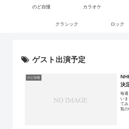
のど自慢
カラオケ
クラシック
ロック
ゲスト出演予定
N
のど自慢
決
毎週
いま
てみ
覧の