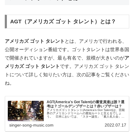
AGT（アメリカズ ゴット タレント）とは？
アメリカズ ゴット タレント
とは、アメリカで行われる、
公開オーディション番組です。ゴットタレントは世界各国
で開催されていますが、最も有名で、規模が大きいのが
ア
メリカズ ゴット タレント
です。アメリカズ ゴット タレン
トについて詳しく知りたい方は、次の記事をご覧ください
ね。
AGT(America's Got Talent)の審査員達は誰？選
考は？ゴールデンブザーとは？赤いブザーは？
アメリカズゴットタレント(America's Got Talent)は、芸能
界のアメリカンドリームへの最短ルートと言えるでしょ
う。 日本においては、「スター誕生」「素人名人会」
「のど自慢」等があります(ありました)が、本選出場の難
しさと、メ...
singer-song-music.com
2022.07.17