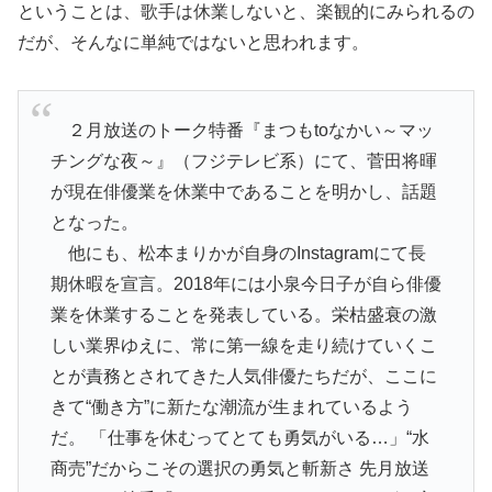
ということは、歌手は休業しないと、楽観的にみられるの
だが、
そんなに単純ではないと思われます。
２月放送のトーク特番『まつもtoなかい～マッ
チングな夜～』（
フジテレビ系）にて、菅田将暉
が現在俳優業を休業中であることを
明かし、話題
となった。
他にも、松本まりかが自身のInstagramにて長
期休暇を宣
言。2018年には小泉今日子が自ら俳優
業を休業することを発表
している。栄枯盛衰の激
しい業界ゆえに、常に第一線を走り続けて
いくこ
とが責務とされてきた人気俳優たちだが、ここに
きて“
働き方”に新たな潮流が生まれているよう
だ。 「仕事を休むってとても勇気がいる…」“水
商売”だからこその選
択の勇気と斬新さ 先月放送