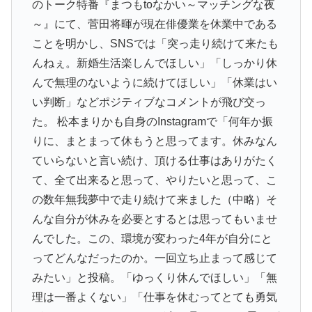
のトーク特番『まつもtoなかい～マッチングな夜
～』に
て、菅田将暉が現在俳優業を休業中である
ことを明かし、SNSで
は「突っ走り続けて来たも
んねぇ。新婚生活楽しんでほしい」「し
っかり休
んで無理のないように続けてほしい」「休業はい
い判断」
などポジティブなコメントが飛び交っ
た。 松本まりかも自身のInstagramで「何年か振
りに、まとま
って休もうと思ってます。休みなん
ていらないと言い続け、頂ける
仕事はありがたく
て、全て出来ると思って、やりたいと思って、
こ
の数年無我夢中で走り続けて来ました（中略）そ
んな自分が休み
を必要とするとは思ってもいませ
んでした。この、
環境が変わった4年が自分にと
ってどんなだったのか。一回立ち止
まって感じて
みたい」と投稿。「ゆっくり休んでほしい」「
無
理は一番よくない」「仕事を休むってとても勇気