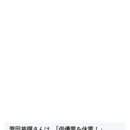
菅田将暉さんは、｢俳優業を休業！」