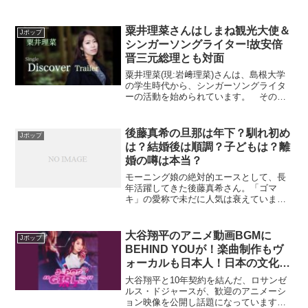
目を浴びる小林亜星さんです。 今で
も、多くのＣＭ曲（ＣＭソング）で、耳
にすることがある、耳馴染みの良い、平
粟井理菜さんはしまね観光大使＆
Jポップ
均６０秒以下で完結す...
シンガーソングライター!故安倍
晋三元総理とも対面
粟井理菜(現:岩﨑理菜)さんは、島根大学
の学生時代から、シンガーソングライタ
ーの活動を始められています。 その
後、２０１８年から、「しまね観光大
使」に就任され、シンガーソングライタ
ーとしまね観光大使をされています。
後藤真希の旦那は年下？馴れ初め
Jポップ
は？結婚後は順調？子どもは？離
婚の噂は本当？
モーニング娘の絶対的エースとして、長
年活躍してきた後藤真希さん。「ゴマ
キ」の愛称で未だに人気は衰えていませ
んね。現在38歳になられても、圧倒的な
美しさとプロポーションをキープしてお
られ、人気は衰えそうも有りません。そ
大谷翔平のアニメ動画BGMに
Jポップ
んな、ゴマキさんの旦那さ...
BEHIND YOUが！楽曲制作もヴ
ォーカルも日本人！日本の文化を
リスペクトしたドジャースの粋な
大谷翔平と10年契約を結んだ、ロサンゼ
計らい！動画あり！
ルス・ドジャースが、歓迎のアニメーシ
ョン映像を公開し話題になっています。