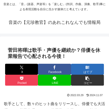
音楽とは、「音」(楽器、声楽等）を「楽しむ」(作詞、作曲、演奏、歌手)事に
よる表現活動を自分に生かす媒体だと考えています。
音楽の【元珍教官】のあれこれなんでも情報局
菅田将暉は歌手・声優を継続か？俳優を休
業報告で心配される今後！
X
Facebook
はてブ
Pocket
LINE
コピー
2022.03.29
2024.11.07
歌手として、数々のヒット曲をリリースし、
俳優でも大活