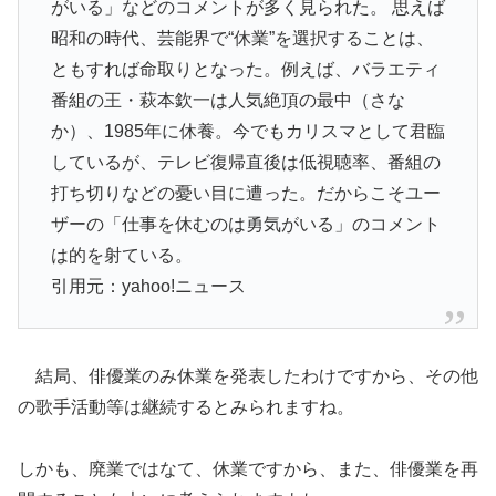
がいる」などの
コメントが多く見られた。 思えば
昭和の時代、芸能界で“休業”を選択することは、
ともすれ
ば命取りとなった。例えば、バラエティ
番組の王・萩本欽一は人気
絶頂の最中（さな
か）、1985年に休養。今でもカリスマとして
君臨
しているが、テレビ復帰直後は低視聴率、番組の
打ち切りなど
の憂い目に遭った。だからこそユー
ザーの「仕事を休むのは勇気が
いる」のコメント
は的を射ている。
引用元：yahoo!ニュース
結局、俳優業のみ休業を発表したわけですから、その他
の歌手活動等は継続するとみられますね。
しかも、廃業ではなて、休業ですから、また、俳優業を再