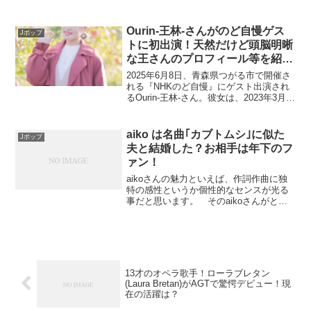
ドジャースの歓迎気持ちもさることなが
ら、約２０秒のアニメーションの中で、
BGMに使われている音楽が話題になって
Ourin-王林-さんがのど自慢ゲス
Jポップ
います。日本人の大谷...
トに初出演！天然だけど頭脳明晰
な王さんのプロフィール等を紹
介！
2025年6月8日、青森県つがる市で開催さ
れる『NHKのど自慢』にゲスト出演され
るOurin-王林-さん。彼女は、2023年3月
12日に青森県で開催された『のf度自慢』
で合格の鐘を鳴らした方です。 本名を
公表していなくて、中国人っぽい芸名
aiko は名曲｢カブトムシ｣に似た
Jポップ
で...
夫と結婚した？お相手は年下のフ
ァン！
aikoさんの魅力といえば、作詞作曲に独
特の感性というか個性的なセンスが光る
事だと思います。 そのaikoさんがとう
とう結婚されました。 代表曲｢カブトム
シ｣の中のカブトムシと言う名のaikoさん
が、甘い樹液を蓄えたクヌギの木のよう
なお相手...
13才のオペラ歌手！ローラブレタン
(Laura Bretan)がAGTで驚愕デビュー！現
在の活躍は？