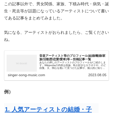
この記事以外で、男女関係、家族、下積み時代・病気・誕
生・死去等が話題になっているアーティストについて書い
てある記事をまとめてみました。
気になる、アーティストがおられましたら、ご覧ください
ね。
音楽アーティスト等のプロフィール(結婚/離婚/家
族/活動歴/恋愛/愛車)等～投稿記事一覧
あなたの押しのアーティストのプロフィールをfご紹介しま
す。Wikipediaの内容は勿論、私が好きなカラオケや、のど
自慢。又、関心を抱いて見つけた記事や、個人的に知り得
た情報等も投稿しています。アーティストの本名や芸名。
誕生日や出身地。配偶...
singer-song-music.com
2023.08.05
例）
1. 人気アーティストの結婚・子