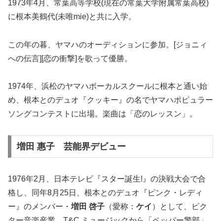
1973年4月、常葉高等学校(現在の常葉大学附属常葉高校)
に根本美鶴代(未唯mie)と共に入学。
この年の暮、ヤマハのオーディションに参加。[ジョニィ
への伝言][恋の衝撃]を歌って優勝。
1974年、浜松のヤマハボーカルスクールに根本と通い始
め、根本とのデュオ『クッキー』の名でヤマハポピュラー
ソングコンテストに出場。楽曲は「恋のレッスン」。
増田 惠子 芸能界デビュー
1976年2月、日本テレビ『スター誕生!』の決戦大会で合
格し、同年8月25日、根本とのデュオ『ピンク・レディ
ー』のメンバー・
増田 啓子
（愛称：
ケイ
）として、ビク
ター音楽産業、T&C ミュージックから「ペッパー警部」