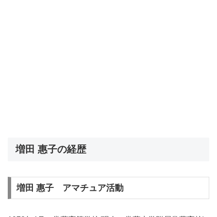
増田 惠子の経歴
増田 惠子 アマチュア活動