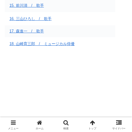
15. 前川清 / 歌手
16. 三山ひろし / 歌手
17. 森進一 / 歌手
18. 山崎育三郎 / ミュージカル俳優
メニュー
ホーム
検索
トップ
サイドバー