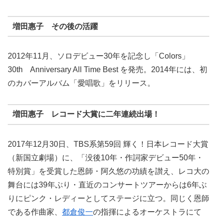
増田惠子 その後の活躍
2012年11月、ソロデビュー30年を記念し「Colors」
30th Anniversary All Time Best を発売。2014年には、初
のカバーアルバム「愛唱歌」をリリース。
増田惠子 レコード大賞に二年連続出場！
2017年12月30日、TBS系第59回 輝く！日本レコード大賞
（新国立劇場）に、「没後10年・作詞家デビュー50年・
特別賞」を受賞した恩師・阿久悠の功績を讃え、レコ大の
舞台には39年ぶり・直近のコンサートツアーからは6年ぶ
りにピンク・レディーとしてステージに立つ。同じく恩師
である作曲家、
都倉俊一
の指揮によるオーケストラにて