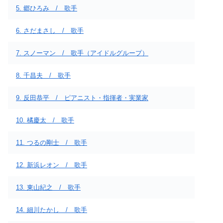
5. 郷ひろみ / 歌手
6. さだまさし / 歌手
7. スノーマン / 歌手（アイドルグループ）
8. 千昌夫 / 歌手
9. 反田恭平 / ピアニスト・指揮者・実業家
10. 橘慶太 / 歌手
11. つるの剛士 / 歌手
12. 新浜レオン / 歌手
13. 東山紀之 / 歌手
14. 細川たかし / 歌手