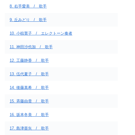
8. 右手愛美 / 歌手
9. 丘みどり / 歌手
10. 小椋寛子 / エレクトーン奏者
11. 神田沙也加 / 歌手
12. 工藤静香 / 歌手
13. 伍代夏子 / 歌手
14. 後藤真希 / 歌手
15. 斉藤由貴 / 歌手
16. 坂本冬美 / 歌手
17. 島津亜矢 / 歌手