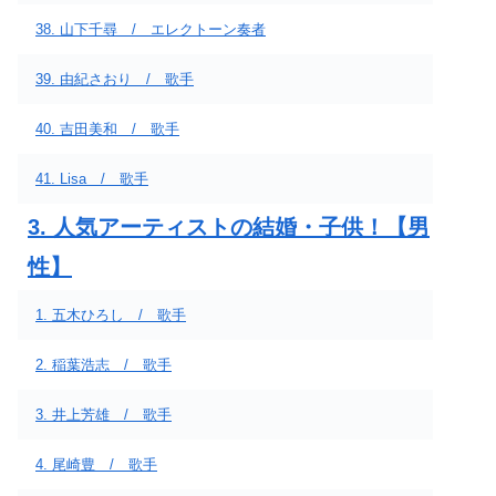
38. 山下千尋 / エレクトーン奏者
39. 由紀さおり / 歌手
40. 吉田美和 / 歌手
41. Lisa / 歌手
3. 人気アーティストの結婚・子供！【男
性】
1. 五木ひろし / 歌手
2. 稲葉浩志 / 歌手
3. 井上芳雄 / 歌手
4. 尾崎豊 / 歌手