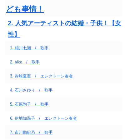
ども事情！
2. 人気アーティストの結婚・子供！【女
性】
1. 相川七瀬 / 歌手
2. aiko / 歌手
3. 赤崎夏実 / エレクトーン奏者
4. 石川さゆり / 歌手
5. 石原詢子 / 歌手
6. 伊地知温子 / エレクトーン奏者
7. 市川由紀乃 / 歌手