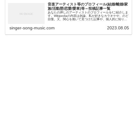
音楽アーティスト等のプロフィール(結婚/離婚/家
族/活動歴/恋愛/愛車)等～投稿記事一覧
あなたの押しのアーティストのプロフィールをfご紹介しま
す。Wikipediaの内容は勿論、私が好きなカラオケや、のど
自慢。又、関心を抱いて見つけた記事や、個人的に知り得
た情報等も投稿しています。アーティストの本名や芸名。
誕生日や出身地。配偶...
singer-song-music.com
2023.08.05