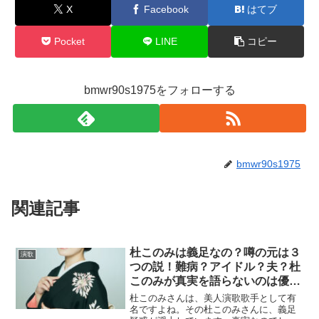
X
Facebook
はてブ
Pocket
LINE
コピー
bmwr90s1975をフォローする
bmwr90s1975
関連記事
杜このみは義足なの？噂の元は３
演歌
つの説！難病？アイドル？夫？杜
このみが真実を語らないのは優し
さから？気になる女性アーティス
杜このみさんは、美人演歌歌手として有
トの結婚事情も！
名ですよね。その杜このみさんに、義足