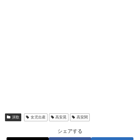
演歌
女児出産
高安晃
高安関
シェアする