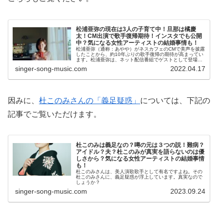
松浦亜弥の現在は3人の子育て中！旦那は橘慶
太！CM出演で歌手復帰期待！インスタでも公開
中？気になる女性アーティストの結婚事情も！
松浦亜弥（通称：あやや）がネスカフェのCMで美声を披露
したことから、約10年ぶりの歌手復帰の期待が高まってい
ます。松浦亜弥は、ネット配信番組でゲストとして登場も
し、あやや本人が、芸能界復帰を目指しているともとらえ
singer-song-music.com
2022.04.17
られています。人として、歌手...
因みに、
杜このみさんの「義足疑惑」
については、下記の
記事でご覧いただけます。
杜このみは義足なの？噂の元は３つの説！難病？
アイドル？夫？杜このみが真実を語らないのは優
しさから？気になる女性アーティストの結婚事情
も！
杜このみさんは、美人演歌歌手として有名ですよね。その
杜このみさんに、義足疑惑が浮上しています。真実なので
しょうか？
singer-song-music.com
2023.09.24