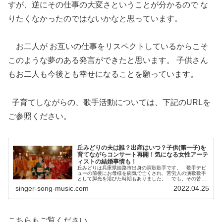
すが、
逆にその仕事の大変さということが分かるので な
りたくなかったのではないかなと思っています。
お二人が お互いの仕事をリスペクトしているからこそ
このような夢のある発言ができたと思います。 子供さん
もお二人も今後とも幸せになることを願っています。
子育てしながらの、歌手活動については、下記のURLを
ご参照ください。
丘みどりの夫は誰？出産はいつ？子供(第一子)を
育てながらコンサート再開！気になる女性アーテ
ィストの結婚事情も！
丘みどりは兵庫県姫路市出身の演歌歌手です。 歌手デビ
ューの前後にお母様を病気で亡くされ、苦労人の演歌歌手
として脚光を浴びた時期もありました。 でも、その苦し
さや悲しさを乗り越えてきたからこそ、今の丘みどりさん
singer-song-music.com
2022.04.25
の活躍があると思います。 (a...
こちらもご覧ください。