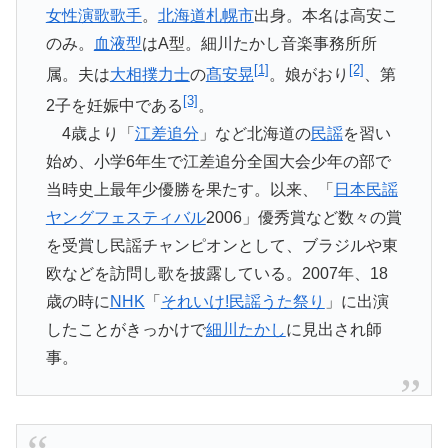
女性
演歌歌手
。
北海道
札幌市
出身。本名は高安こ
のみ。
血液
型
はA型。細川たかし音楽事務所所
[
1]
[2]
属。夫は
大相撲
力士
の
髙安晃
。娘がおり
、第
[3]
2子を妊娠中である
。
4歳より「
江差追分
」など北海道の
民謡
を習い
始め、小学6年生で
江差追分全国大会少年の部で
当時史上最年少優勝を果たす。以来、
「
日本民謡
ヤングフェスティバル
2006」優秀賞など数々の賞
を
受賞し民謡チャンピオンとして、ブラジルや東
欧などを訪問し歌を
披露している。2007年、18
歳の時に
NHK
「
それいけ!
民謡うた祭り
」に出演
したことがきっかけで
細川たかし
に見出され
師
事。