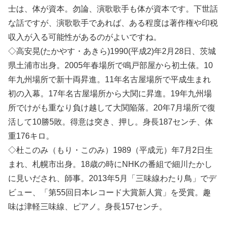
士は、
体が資本。勿論、演歌歌手も体が資本です。下世話
な話ですが、演歌歌手であれば、
ある程度は著作権や印税
収入が入る可能性があるのがよいですね。
◇高安晃(たかやす・あきら)1990(平成2)年2月28日、
茨城
県土浦市出身。2005年春場所で鳴戸部屋から初土俵。
10
年九州場所で新十両昇進。
11年名古屋場所で平成生まれ
初の入幕。
17年名古屋場所から大関に昇進。
19年九州場
所でけがも重なり負け越して大関陥落。
20年7月場所で復
活して10勝5敗。得意は突き、押し。
身長187センチ、体
重176キロ。
◇杜このみ（もり・このみ）1989（平成元）
年7月2日生
まれ、札幌市出身。
18歳の時にNHKの番組で細川たかし
に見いだされ、師事。
2013年5月「三味線わたり鳥」でデ
ビュー、「
第55回日本レコード大賞新人賞」を受賞。趣
味は津軽三味線、
ピアノ。身長157センチ。