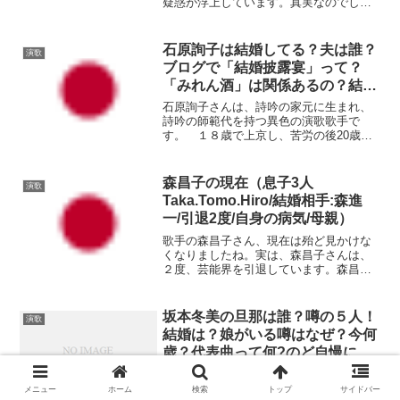
疑惑が浮上しています。真実なのでしょ
うか？
石原詢子は結婚してる？夫は誰？
演歌
ブログで「結婚披露宴」って？
「みれん酒」は関係あるの？結婚
しない理由は何？気になる女性ア
石原詢子さんは、詩吟の家元に生まれ、
ーティストの結婚事情も！ブログ
詩吟の師範代を持つ異色の演歌歌手で
す。 １８歳で上京し、苦労の後20歳の
で発信する演歌歌手！のど自慢ゲ
時（21歳目前）にデビューしました。
ストに出演！
その後、更に１０年間の苦労を経て、
31歳の時に、｢みれん酒｣が大ヒットしま
森昌子の現在（息子3人
演歌
した。
Taka.Tomo.Hiro/結婚相手:森進
一/引退2度/自身の病気/母親）
歌手の森昌子さん、現在は殆ど見かけな
くなりましたね。実は、森昌子さんは、
２度、芸能界を引退しています。森昌子
さんの現在を語るには、芸能界引退と、
結婚・離婚、更に、お子様（息子３人）
やご病気の事が大きくかかわってきま
坂本冬美の旦那は誰？噂の５人！
演歌
す。そんな、森昌子さんの過...
結婚は？娘がいる噂はなぜ？今何
歳？代表曲って何?のど自慢に再
度ゲスト出演！気になる女性アー
坂本冬美さんは、日本の代表的な演歌歌
ティストの結婚事情も！
手の一人として、その美貌と相まって、
メニュー
ホーム
検索
トップ
サイドバー