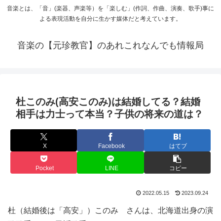
音楽とは、「音」(楽器、声楽等）を「楽しむ」(作詞、作曲、演奏、歌手)事に
よる表現活動を自分に生かす媒体だと考えています。
音楽の【元珍教官】のあれこれなんでも情報局
杜このみ(高安このみ)は結婚してる？結婚
相手は力士って本当？子供の将来の道は？
X
Facebook
はてブ
Pocket
LINE
コピー
2022.05.15
2023.09.24
杜（結婚後は「高安」）このみ さんは、北海道出身の演