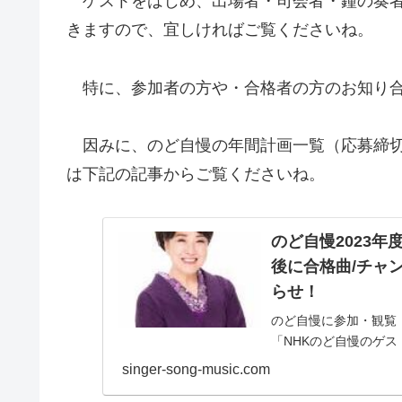
ゲストをはじめ、出場者・司会者・鐘の奏者
きますので、宜しければご覧くださいね。
特に、参加者の方や・合格者の方のお知り合
因みに、のど自慢の年間計画一覧（応募締切
は下記の記事からご覧くださいね。
のど自慢2023年
後に合格曲/チャ
らせ！
のど自慢に参加・観覧
「NHKのど自慢のゲス
たの地元でど自慢が開
singer-song-music.com
行がてら参加するの...