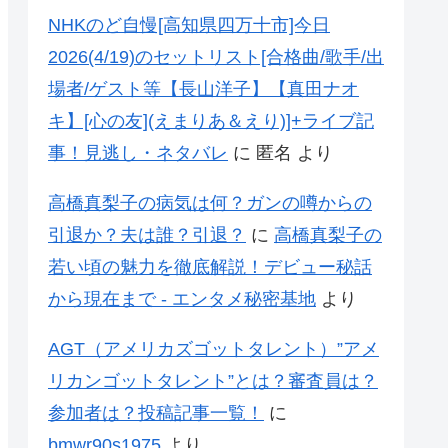
NHKのど自慢[高知県四万十市]今日
2026(4/19)のセットリスト[合格曲/歌手/出
場者/ゲスト等【長山洋子】【真田ナオ
キ】[心の友](えまりあ＆えり)]+ライブ記
事！見逃し・ネタバレ
に
匿名
より
高橋真梨子の病気は何？ガンの噂からの
引退か？夫は誰？引退？
に
高橋真梨子の
若い頃の魅力を徹底解説！デビュー秘話
から現在まで - エンタメ秘密基地
より
AGT（アメリカズゴットタレント）”アメ
リカンゴットタレント”とは？審査員は？
参加者は？投稿記事一覧！
に
bmwr90s1975
より