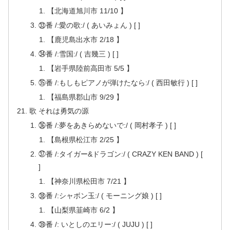
【北海道旭川市 11/10 】
㉝番 /:愛の歌:/ ( あいみょん ) [ ]
【鹿児島出水市 2/18 】
㉞番 /:雪国:/ ( 吉幾三 ) [ ]
【岩手県陸前高田市 5/5 】
㉟番 /:もしもピアノが弾けたなら:/ ( 西田敏行 ) [ ]
【福島県郡山市 9/29 】
歌 それは勇気の源
㊱番 /:夢をあきらめないで:/ ( 岡村孝子 ) [ ]
【島根県松江市 2/25 】
㊲番 /:タイガー&ドラゴン:/ ( CRAZY KEN BAND ) [
]
【神奈川県松田市 7/21 】
㊳番 /:シャボン玉:/ ( モーニング娘 ) [ ]
【山梨県韮崎市 6/2 】
㊴番 /: いとしのエリー:/ ( JUJU ) [ ]