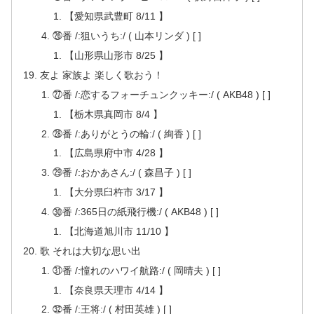
【愛知県武豊町 8/11 】
㉖番 /:狙いうち:/ ( 山本リンダ ) [ ]
【山形県山形市 8/25 】
友よ 家族よ 楽しく歌おう！
㉗番 /:恋するフォーチュンクッキー:/ ( AKB48 ) [ ]
【栃木県真岡市 8/4 】
㉘番 /:ありがとうの輪:/ ( 絢香 ) [ ]
【広島県府中市 4/28 】
㉙番 /:おかあさん:/ ( 森昌子 ) [ ]
【大分県臼杵市 3/17 】
㉚番 /:365日の紙飛行機:/ ( AKB48 ) [ ]
【北海道旭川市 11/10 】
歌 それは大切な思い出
㉛番 /:憧れのハワイ航路:/ ( 岡晴夫 ) [ ]
【奈良県天理市 4/14 】
㉜番 /:王将:/ ( 村田英雄 ) [ ]