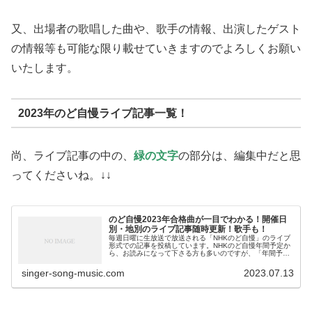
又、出場者の歌唱した曲や、歌手の情報、出演したゲスト
の情報等も可能な限り載せていきますのでよろしくお願い
いたします。
2023年のど自慢ライブ記事一覧！
尚、ライブ記事の中の、
緑の文字
の部分は、編集中だと思
ってくださいね。↓↓
のど自慢2023年合格曲が一目でわかる！開催日
別・地別のライブ記事随時更新！歌手も！
毎週日曜に生放送で放送される「NHKのど自慢」のライブ
形式での記事を投稿しています。NHKのど自慢年間予定か
ら、お読みになって下さる方も多いのですが、「年間予定
表から観たいのど自慢を探すのが大変！」というお声をい
ただきました。具体的には、の...
singer-song-music.com
2023.07.13