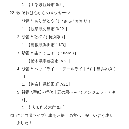
【山梨県韮崎市 6/2 】
歌 それは心からのメッセージ
㊵番 /: ありがとう:/ (いきものがかり ) [ ]
【岐阜県羽島市 9/22 】
㊶番 /: 乾杯:/ ( 長渕剛 ) [ ]
【島根県浜田市 11/3】
㊷番 /: 生きてこそ:/ ( Kiroro ) [ ]
【栃木県宇都宮市 3/31】
㊸番 /: ヘッドライト・テールライト:/ ( 中島みゆき )
[ ]
【神奈川県松田町 7/21】
㊹番 /:手紙～拝啓十五の君へ～:/ ( アンジェラ・アキ
) [ ]
【 大阪府茨木市 9/8】
のど自慢ライブ記事をお探しの方へ！探しやすく成り
ました！