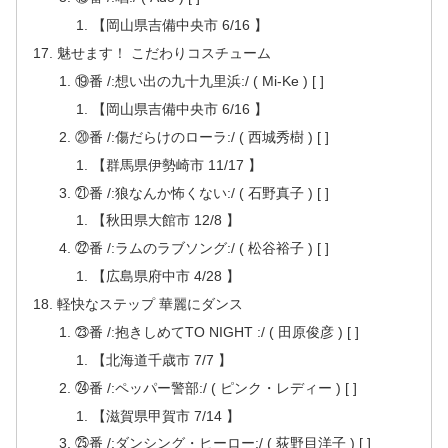
【岡山県吉備中央市 6/16 】
魅せます！ こだわりコスチューム
⑲番 /:想い出の九十九里浜:/ ( Mi-Ke ) [ ]
【岡山県吉備中央市 6/16 】
⑳番 /:傷だらけのローラ:/ ( 西城秀樹 ) [ ]
【群馬県伊勢崎市 11/17 】
㉑番 /:狼なんか怖くない:/ ( 石野真子 ) [ ]
【秋田県大館市 12/8 】
㉒番 /:ラムのラブソング:/ ( 松谷裕子 ) [ ]
【広島県府中市 4/28 】
軽快なステップ 華麗にダンス
㉓番 /:抱きしめてTO NIGHT :/ ( 田原俊彦 ) [ ]
【北海道千歳市 7/7 】
㉔番 /:ペッパー警部:/ ( ピンク・レディー ) [ ]
【滋賀県甲賀市 7/14 】
㉕番 /:ダンシング・ヒーロー:/ ( 荻野目洋子 ) [ ]