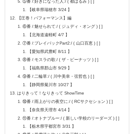
⑤番 /:好きになった人:/ ( 都はるみ ) [ ]
【岐阜県瑞穂市 3/24 】
【圧巻！パフォーマンス】編
⑥番 /:魅せられて:/ ( ジュディ・オング ) [ ]
【北海道遠軽町 4/7 】
⑦番 /:プレイバックPart2:/ ( 山口百恵 ) [ ]
【愛知県武豊町 8/11 】
⑧番 /:モスラの歌:/ ( ザ・ピーナッツ ) [ ]
【福島県郡山市 9/29 】
⑨番 /:二輪草:/ ( 川中美幸・弦哲也 ) [ ]
【静岡県菊川市 10/27 】
はりきって！なりきって ShowTime
⑩番 /:雨上がりの夜空に:/ ( RCサクセション ) [ ]
【奈良県天理市 4/14 】
⑪番 /:オトナブルー:/ ( 新しい学校のリーダーズ ) [ ]
【栃木県宇都宮市 3/31 】