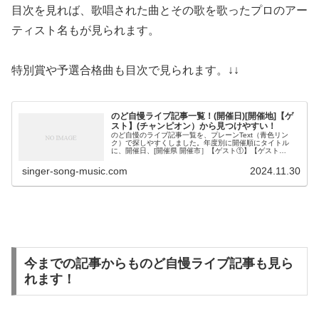
目次を見れば、歌唱された曲とその歌を歌ったプロのアー
ティスト名もが見られます。
特別賞や予選合格曲も目次で見られます。↓↓
のど自慢ライブ記事一覧！(開催日)[開催地]【ゲ
スト】(チャンピオン）から見つけやすい！
のど自慢のライブ記事一覧を、プレーンText（青色リン
ク）で探しやすくしました。年度別に開催順にタイトル
に、開催日、[開催県 開催市］【ゲスト①】【ゲスト
②】 （チャンピオン氏名）で、見たいのど自慢ライブ記
事が探せます。「知念里奈が、出演し...
singer-song-music.com
2024.11.30
今までの記事からものど自慢ライブ記事も見ら
れます！