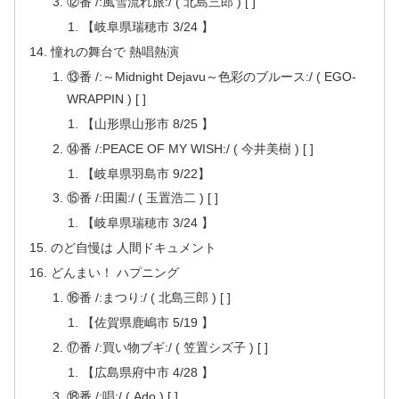
⑫番 /:風雪流れ旅:/ ( 北島三郎 ) [ ]
【岐阜県瑞穂市 3/24 】
憧れの舞台で 熱唱熱演
⑬番 /:～Midnight Dejavu～色彩のブルース:/ ( EGO-
WRAPPIN ) [ ]
【山形県山形市 8/25 】
⑭番 /:PEACE OF MY WISH:/ ( 今井美樹 ) [ ]
【岐阜県羽島市 9/22】
⑮番 /:田園:/ ( 玉置浩二 ) [ ]
【岐阜県瑞穂市 3/24 】
のど自慢は 人間ドキュメント
どんまい！ ハプニング
⑯番 /:まつり:/ ( 北島三郎 ) [ ]
【佐賀県鹿嶋市 5/19 】
⑰番 /:買い物ブギ:/ ( 笠置シズ子 ) [ ]
【広島県府中市 4/28 】
⑱番 /:唱:/ ( Ado ) [ ]