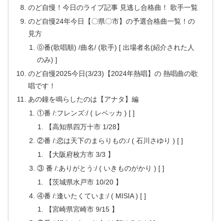
のど自慢！今日のライブ記事 見逃し合格曲！ 歌手一覧
のど自慢24年今日【〇県〇市】の予選合格曲一覧！の
見方
⓪番(歌唱順) /曲名/ (歌手) [ 出場者名(紹介された人
のみ) ]
のど自慢2025今日(3/23)【2024年熱唱】の 熱唱曲の歌
唱です！
あの鐘を鳴らしたのは【アナタ】編
①番 /:フレンズ:/ ( レベッカ ) [ ]
【高知県四万十市 1/28】
②番 /:恋は天下のまらりもの:/ ( 石川さゆり ) [ ]
【大阪府枚方市 3/3 】
③ 番 /:ありがとう:/ ( いきものがかり ) [ ]
【茨城県水戸市 10/20 】
④番 /:逢いたくていま:/ ( MISIA ) [ ]
【宮崎県宮崎市 9/15 】