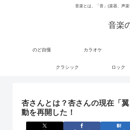
音楽とは、「音」(楽器、声
音楽
のど自慢
カラオケ
クラシック
ロック
杏さんとは？杏さんの現在「翼
動を再開した！