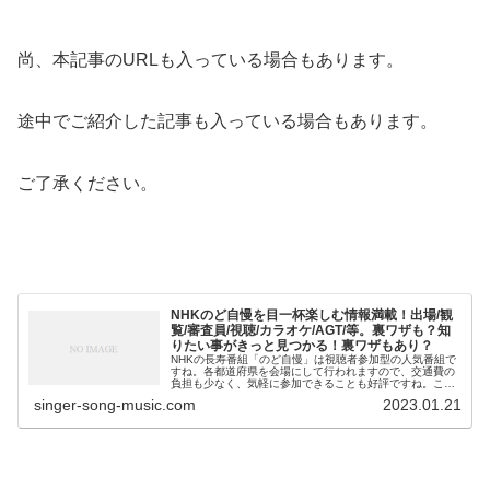
尚、本記事のURLも入っている場合もあります。
途中でご紹介した記事も入っている場合もあります。
ご了承ください。
NHKのど自慢を目一杯楽しむ情報満載！出場/観
覧/審査員/視聴/カラオケ/AGT/等。裏ワザも？知
りたい事がきっと見つかる！裏ワザもあり？
NHKの長寿番組「のど自慢」は視聴者参加型の人気番組で
すね。各都道府県を会場にして行われますので、交通費の
負担も少なく、気軽に参加できることも好評ですね。この
記事では、「NHKのど自慢」に関連する、私が書いた記事
singer-song-music.com
2023.01.21
を、一覧にしてみました。それ...