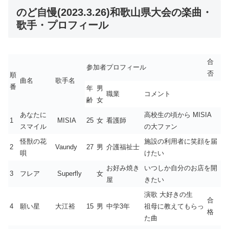
のど自慢(2023.3.26)和歌山県大会の楽曲・
歌手・プロフィール
合
参加者プロフィール
否
順
曲名
歌手名
番
年
男
職業
コメント
齢
女
あなたに
高校生の頃から MISIA
1
MISIA
25
女
看護師
スマイル
の大ファン
怪獣の花
施設の利用者に笑顔を届
2
Vaundy
27
男
介護福祉士
唄
けたい
お好み焼き
いつしか自分のお店を開
3
フレア
Superfly
女
屋
きたい
演歌 大好きの生
合
4
願い星
大江裕
15
男
中学3年
祖母に教えてもらっ
格
た曲