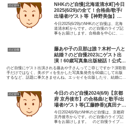
NHKのど自慢[北海道清水町]今日
のど自慢
2025(6/29)の全て！合格曲/歌手/
出場者/ゲスト等【神野美伽】
【真田ナオキ】(チャンピオン)を
今日2025(6/29)のNHKのど自慢は、北海
ライブで紹介！見逃し・ネタバレ
道清水町からです。のど自慢のライブ記
事をお届けします。合格曲を中心に、出
場者の紹介やコメント、ゲストや司会者
の愛あふれるコメント等についてもでき
るだけ詳しくご紹介します。 のど自慢ラ
藤あや子の旦那は誰？木村一八と
のど自慢
イブ記事の...
結婚？のど自慢2023にゲスト出
演！60歳写真集出版秘話！公式ブ
ログの紹介！
のど自慢にゲスト出演される藤あや子さんってご存じですか？演歌歌
手だけではなく、美ボディを生かした写真集発売を60歳にして出版
するなど、話題に事欠きませんね。エッセイを出版したり、結婚に関
して多くの男性とも話題になっています。そんな、藤あや子...
今日の のど自慢2024(6/9)【京都
のど自慢
府 京丹後市】の合格曲/と歌手/出
場者/ゲスト等(工藤静香)(真田ナオ
キ)をライブで紹介！見逃し・ネ
今日2024(6/9)のNHKのど自慢は、京都府
タバレ
京丹後市からです。のど自慢のライブ記
事をお届けします。 のど自慢ライブ記
事のメインを、【のど自慢の合格曲】
としました。皆さんが のど自慢で一番