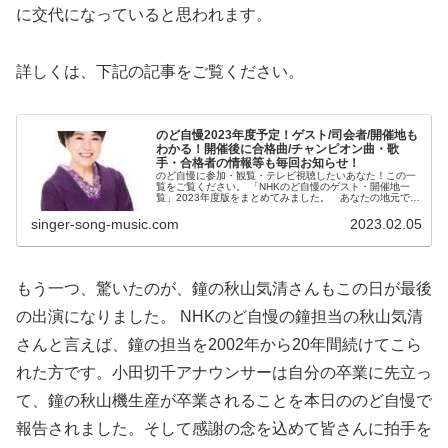
に交代にな
っていると思われます。
詳しくは、下記の記事をご覧ください。
のど自慢2023年度予定！ゲスト/司会者/開催地も
わかる！開催後に合格曲/チャンピオン曲・歌
手・合格者の情報等も毎回お知らせ！
のど自慢に参加・観覧・テレビ視聴したいあなた！この一
覧をご覧ください。 「NHKのど自慢のゲスト・開催地一
覧」2023年度版をまとめてみました。 あなたの地元でど
自慢が開催される時は、是非とも応募しましょうね。一泊
二日の旅行がてら参加するの...
singer-song-music.com
2023.02.05
もう一つ、驚いたのが、鐘の秋山気清さんもこの日が最後
の出演になりました。 NHKのど自慢の鐘担当の秋山気清
さんと言えば、鐘の担当を20
02年から20年間続けてこら
れた方です。
小田切千アナウンサーは自分の卒業に先立っ
て、鐘の秋山機生産が卒
業されることを本日ののど自慢で
報告されました。そして感謝の
念を込めて皆さんに拍手を