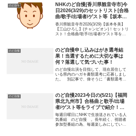
気になっているのが、合格曲だと思うか
NHKのど自慢[香川県観音寺市]今
のど自慢
らです。合...
日2026(3/29)のセットリスト[合格
曲/歌手/出場者/ゲスト等【坂本冬
美】【三山ひろし】[私は最強(つ
香川県観音寺市2026(3/29)【坂本冬美】
ゆ えみこ)]+ライブ記事！見逃
【三山ひろし】(チャンピオン)！セットリ
スト！合格曲/歌手/出場者/ゲスト等をラ
し・ネタバレ
イブで紹介！見逃し・ネタバレ 今日
2025(3/29)のNHKのど自慢は、香川県観
音寺市からです。のど自慢のライブ...
のど自慢申し込みはがき選考結
のど自慢
果！当選するために大切な事は
何？落選して気づいた事！
のど自慢出演を目指して、現在居住して
いる県内のハガキ書類選考に応募しまし
た。 別記事で、偉そうに「書類選考に
当選するには」と書きましたが、ハガキ
選考結果は落選でした。 簡単に言え
ば、きっと通るという無謀な過信があり
のど自慢2023今日の(5/21)【福岡
のど自慢
ました。(笑) そこで、改...
県北九州市】合格曲と歌手/出場
者/ゲスト等をライブで紹介！見
逃し・ネタバレ
毎週日曜日にNHKで生放送されている人
気番組 のど自慢 。長年続く、視聴者
参加型番組の為、毎週楽しみにしている
ファンの方も多いのではないでしょう
か。ゲストも楽しみ、出場者の知人は楽