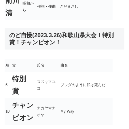
前川
昭和か
作詞・作曲 さだまさし
ら
清
のど自慢(2023.3.26)和歌山県大会！特別
賞！チャンピオン！
順
賞
氏名
曲名
特別
スズキマユ
5
ブッダのように私は死んだ
コ
賞
チャン
ナカヤマナ
10
My Way
オヤ
ピオン