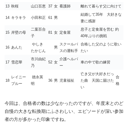
13
秋桜
山口百恵
37
女
看護師
離れて暮らす父に向けて
結婚して35年 大好きな
14
キラキラ
小田和正
61
男
妻に感謝
二葉百合
息子と定食屋を営む 約
15
岸壁の母
81
女
定食屋
子
40年ぶりの挑戦
やしき
スクールバ
合格した父のように歌い
16
あんた
男
たかじん
スの運転手
たい
市川由紀
介護ヘルパ
17
雪恋華
52
女
車の中で歌の練習
乃
ー
亡き父が大好きだっ
レイニー
徳永英
合
18
36
男
児童福祉
た曲 天国に届けた
ブルー
明
格
い
今回は、合格者の数は少なかったのですが、年度末とのど
自慢の大きな転換期にふさわしい、エピソードが深い参加
者の方が多かった印象ですね。