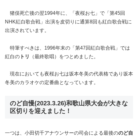
猪俣死亡後の翌1994年に、「夜桜お七」で「第45回
NHK紅白歌合戦」出演を皮切りに通算8回も紅白歌合戦に
出演されてい
ます。
特筆すべきは、1996年末の「第47回紅白歌合戦」では
紅白の
トリ
（最終歌唱）をつとめました。
現在においても夜桜お七は坂本冬美の代表格であり坂本
冬美のカラ
オケの定番曲となっています。
のど自慢(2023.3.26)和歌山県大会が大きな
区切りを迎えました！
一つは、小田切千アナウンサーの司会による最後の
のど自