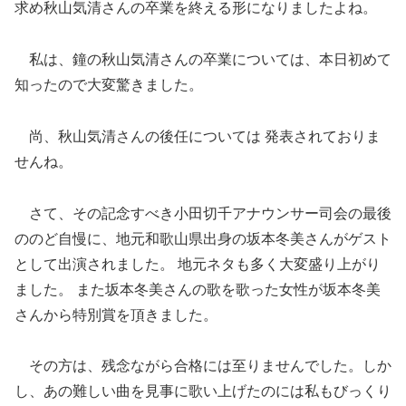
求め秋山気清さんの卒業を終える形にな
りましたよね。
私は、鐘の秋山気清さんの卒業については、本日初めて
知ったの
で大変驚きました。
尚、秋山気清さんの後任については 発表されておりま
せんね。
さて、その記念すべき小田切千アナウンサー司会の最後
ののど自慢
に、地元和歌山県出身の坂本冬美さんがゲスト
として出演されました
。 地元ネタも多く大変盛り上がり
ました。 また坂本冬美さんの歌を歌った女性が坂本冬美
さんから特別賞を頂
きました。
その方は、残念ながら合格には至りませんでした。しか
し、あの難しい曲を見事に歌い
上げたのには私もびっくり