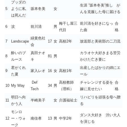
ブッダの
生涯 ”坂本冬美”推し が
5
ように私
坂本冬美
女
んを克服した母に届ける
は死んだ
梅干し屋三
前川清を好きになっ
合
6
涙
前川清
男
代目
た曲
格
緑黄色社
7
Landscape
17
女
高校2年
放送部と美術部の二刀流
会
酔いのブ
真田ナオ
カラオケ大好きまる苦労
8
81
男
ルース
キ
かけた亡き妻に
君がくれ
出産したばかりの姉にエ
9
家入レオ
16
女
高校1年
た夏
ール
Def
高校教師
チャレンジする姿を
合
10
My Way
34
男
Tech
（理科）
嫁に見せたい
格
明日へ向
リハビリを頑張る母へ贈
11
半崎美子
女
介護福祉士
かう人
る
モンロ
ダンス大好き 渋い大人
12
ー・ウォ
南佳孝
13
男
中学2年
を演じる
ーク