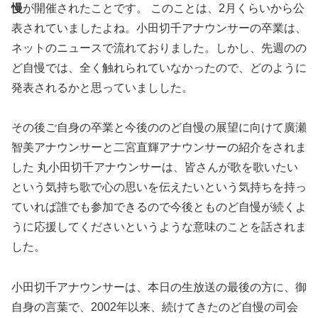
慢
が開催されたことです。 このことは、2月くらいから公
表されていましたよね。小田切千アナウンサーの卒業は、
ネットのニュー
スで流れておりました。しかし、先週のの
ど自慢では、全く触れられていなかったので、どのように
発表されるかと思っていましした。
その後ご自身の卒業と今後ののど自慢の展望に向けて廣瀬
智
美アナウンサーと二宮直輝アナウンサーの紹介をされま
した 丸小田切千アナウンサーは、
皆さんが歌を歌いたい
という気持ち歌で心の思いを伝えたいという
気持ちを持っ
ていれば誰でも参加できるので今後とものど自慢が続
くよ
うに応援してくださいというような意味のことを話されま
した
。
小田切千アナウンサーは、本日の生放送の最後の方に、御
自身の言葉で、2002年以来、続けてきたのど自慢の司会