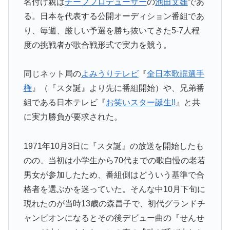
名付け親は
チーフプロデューサー
の
池田文雄
であ
る。
日本を代表する公開オーディション番組であ
り、毎週、
厳しい予選を勝ち抜いてきた5-
7人程
度の挑戦者が歌合戦形式で実力を競う。
同じネット局の
よみうりテレビ
『
全日本歌謡選手
権
』（『スタ誕』
より先に番組開始）や、兄弟番
組である日本テレビ『
お笑いスター
誕生!!
』と共
に実力勝負が要求された。
1971年10月3日に『スタ誕』の放送を開始したも
のの、
当初は小学生から70代までの歌自慢の老若
男女が参加したため、
番組側はどういう基準で合
格者を選ぶかを迷っていた。
そんな中10月下旬に
現れたのが当時13歳の森昌子で、
初代グランドチ
ャンピオンになるとその後デビュー曲の『
せんせ