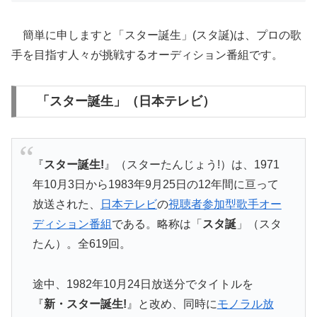
簡単に申しますと「スター誕生」(スタ誕)は、プロの歌
手を目指す人々が挑戦するオーディション番組です。
「スター誕生」（日本テレビ）
『
スター誕生!
』（スターたんじょう!）は、
1971
年10月3日から1983年9月25日の12年間に亘っ
て
放送された、
日本テレビ
の
視聴者参加型
歌手
オー
ディション
番組
である。略称は「
スタ誕
」（スタ
たん）。全619回。
途中、1982年10月24日放送分でタイトルを
『
新・
スター誕生!
』と改め、同時に
モノラル放