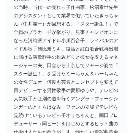
の当時、
当代一の売れっ子作曲家、
松沼泰世先生
のアシスタントとして業界で働いていたぎっちゃ
ん（
中井義一）が回想する。「スター誕生！」
で
全員のプラカードが挙がり、
見事チャンピオンに
なった清純派アイドル小川百合子、
ライバルのア
イドル歌手朝比奈ミキ、
復活と紅白歌合戦再出場
に賭ける演歌歌手の松みどりと彼女を支え
るマネ
ージャーの夫、田舎から上京してジャージ姿で「
スター誕生！」を受けたミーちゃん＆ハーちゃん
の女性デュオ、
何度も芸名とコンセプトを変えて
再デビューする男性歌手の愛原ゆ
うや、テレビの
人気歌手とは別の道を行くアングラ・
フォークシ
ンガーのとくらはなみ、
ファンの立場でテレビを
見続けているテレビっ子オリちゃんと、
岡田プロ
デューサー（岡ピー）
をはじめとするヒット曲の
仕掛け人たちが巻き起こす、
懐かしい歌謡曲黄金