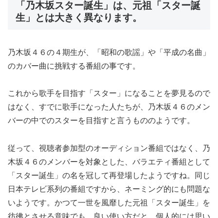
「乃木坂スター誕生」は、元祖「スター誕
生」とは大きく異なります。
乃木坂４６の４期生が、「昭和の歌謡」や「平成の名曲」
のカバー曲に挑戦する番組の事です。
これから歌手を目指す「スター」になることを夢見るので
はなく、
すでに歌手になった人たちが、
乃木坂４６のメン
バーの中でのスターを目指すと言うもののようで
す。
従って、視聴者参加型のオーディション番組ではなく、
乃
木坂４６のメンバーを対象とした、バラエティ番組として
「
スター誕生」の名を冠して再登場したようですね。
同じ
日本テレビ系列の番組ですから、
ネーミング的にも問題な
いようです。かつて一世を風靡した元祖「
スター誕生」を
彷彿とさせる意味でも、良い使い方だと、
個人的には思い