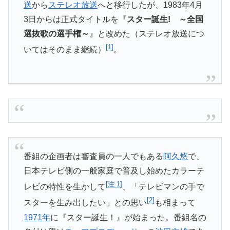
送
から
ステレオ放送
へと
移行したが、1983年4月
3日からは正式タイトルを『
スター誕
生! ～全国
選抜歌の選手権～
』と改めた（
ステレオ放送につ
[1]
いてはそのまま継続）
。
番組の企画者は審査員の一人でもある
阿久悠
で、
日本テレビ側の一般家庭で普及し始めたカラーテ
[注 1]
レビの特性を生か
して
、「テレビマンの手で
[2]
スターを生み出したい」との思い
も相まって
1971年
に『スター誕生！』が始まった。
番組名の