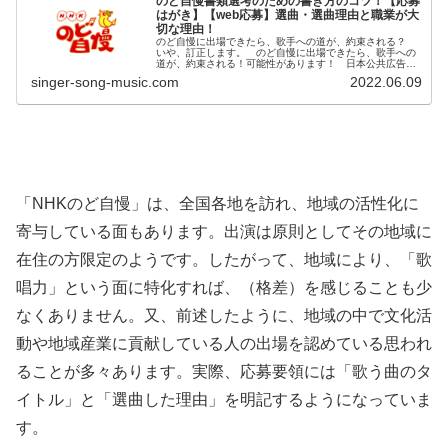
のど自慢書類選考のための書き方のコツ！【応募
はがき】【web応募】選曲・選曲理由と職業が大
切な理由！
のど自慢に出場できたら、歌手への道が、約束される？
いや、訂正します。 のど自慢に出場できたら、歌手への
道が、約束される！可能性があります！ 日本公共広告機
構から、にらまれそうですが。(笑) のど自慢出演を目指す
singer-song-music.com
2022.06.09
方の参考になればと思います。...
「NHKのど自慢」は、全国各地を訪れ、
地域の活性化に
寄与している面もあります。出演は原則としてその地域に
在住の方限定のようです。したがって、
地域により、「歌
唱力」という面に特化すれば、（格差）
を感じることも少
なくありません。又、前述したように、
地域の中で文化活
動や地域産業に貢献している人の出場を認めてい
る思われ
ることが多々あります。実際、応募要領には「
歌う曲のタ
イトル」と「選曲した理由」
を明記するようになっていま
す。