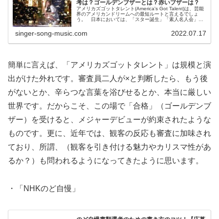
考は？ゴールデンブザーとは？赤いブザーは？
アメリカズゴットタレント(America's Got Talent)は、芸能
界のアメリカンドリームへの最短ルートと言えるでしょ
う。 日本においては、「スター誕生」「素人名人会」
「のど自慢」等があります(ありました)が、本選出場の難
しさと、メ...
singer-song-music.com
2022.07.17
簡単に言えば、「アメリカズゴットタレント」
は規模と演
出がけた外れです。審査員二人が×と判断したら、
もう後
がないとか、辛らつな言葉を浴びせるとか、
本当に厳しい
世界です。だからこそ、この場で「合格」（
ゴールデンブ
ザー）を受けると、
メジャーデビューが約束されたような
ものです。更に、近年では、
観客の反応も審査に加味され
ており、所謂、（
観客を引き付ける魅力やカリスマ性があ
るか？）
も問われるようになってきたように思います。
・「NHKのど自慢」