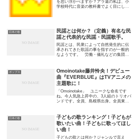
を思い浮かべますか？アラ還の私は、小
学校時代に音楽の教科書でよく目にしま
した。最近、興味が増してきたのは、間
もなく米寿を迎える母親が、色々な音楽
を聞き始めたことです。「『文部省唱
歌』を聞きたい。ネットで注...
民謡とは何か？（定義）有名な民
日本の歌
謡と代表的な民謡・民謡歌手。
民謡とは、民衆によって自然発生的に伝
承されてきた歌謡の事を指すのが一般的
なようです。 労働・儀礼などの集団の
場において自然に発生し、作者不詳のま
ま伝承されてきた歌謡の事を指すようで
す。 素朴な生活感情を反映したものが
Omoinotake藤井怜央！デビュー
ポップス
多く、地域特性が強いもの...
曲『EVERBLUE』はTVアニメの
主題歌に！
「Omoinotake」 ユニークな命名です
ね。今人気急上昇中の、3人組のトリオバ
ンドです。全員、島根県出身。全員東京
に進学。特徴は、藤井怜央さんのピアノ
です。トリオバンドでピアノが入ってい
るのは珍しく、人気の秘密でもありま
子どもの歌ランキング！子どもが
日本の歌
す。 (adsb...
歌いたい曲！子どもに歌ってほし
い曲！
子どもの歌とは何か？ジャンルで言え