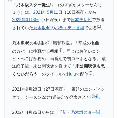
『
乃木坂スター誕生!
』（のぎざかスターたんじ
ょう）は、
202
1年
5月11日
（10日深夜）から
2022年
3月8日
（
7日深夜）まで
日本テレビ
で放送
[1]
されていた
乃木坂46
の
バラエテ
ィ番組
である
。
乃木坂46の4期生が「昭和歌謡」「平成の名曲」
[1]
のカバーに挑戦する番組
。司会はお笑いコン
ビ・
ぺこぱが務め、当番組で初コラボとなる。 放
送終了後、未公開映像を併せて「
未公開映像も悪
[2]
くないだろう
」
のタイトルで
Hulu
で配信
。
2021年9月28日（27日深夜）、番組のエンディン
[3]
[4]
グで、
シーズン2の放送決定が発表された
。
2022年4月26日からは、「
新・乃木坂スター誕