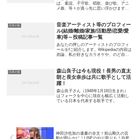
ば、童謡、子守歌、唱歌、遊び歌、アニ
メ曲、等々が真っ先に思い浮かびます。
しかし、時代は変わっています。子ども
も、瞬時に音楽を選べ、聴ける時代にな
り、大人の趣向が大きく影響する時代に
音楽アーティスト等のプロフィー
日本の歌
なりました。いずれ、「子ど...
ル(結婚/離婚/家族/活動歴/恋愛/愛
車)等～投稿記事一覧
あなたの押しのアーティストのプロフィ
ールをfご紹介します。Wikipediaの内容は
勿論、私が好きなカラオケや、のど自
慢。又、関心を抱いて見つけた記事や、
個人的に知り得た情報等も投稿していま
す。アーティストの本名や芸名。誕生日
森山良子は今も現役！長男の直太
日本の歌
や出身地。配偶...
朗と長女奈歩は共に歌手として活
躍！
森山良子さん（1948年1月18日生まれ）
はフォークを中心に現在も幅広く活動し
ている日本を代表する歌手です。
神田沙也加の遺書の全文！前山剛久の言
動が明らかに！LINEのやり取りも！自死