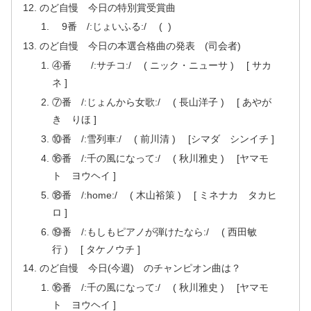
のど自慢 今日の特別賞受賞曲
9番 /:じょいふる:/ ( )
のど自慢 今日の本選合格曲の発表 (司会者)
④番 /:サチコ:/ ( ニック・ニューサ ) [ サカ
ネ ]
⑦番 /:じょんから女歌:/ ( 長山洋子 ) [ あやが
き りほ ]
⑩番 /:雪列車:/ ( 前川清 ) [シマダ シンイチ ]
⑯番 /:千の風になって:/ ( 秋川雅史 ) [ヤマモ
ト ヨウヘイ ]
⑱番 /:home:/ ( 木山裕策 ) [ ミネナカ タカヒ
ロ ]
⑲番 /:もしもピアノが弾けたなら:/ ( 西田敏
行 ) [ タケノウチ ]
のど自慢 今日(今週) のチャンピオン曲は？
⑯番 /:千の風になって:/ ( 秋川雅史 ) [ヤマモ
ト ヨウヘイ ]