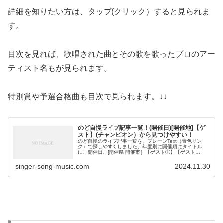
詳細を知りたい方は、タップ(クリック）すると見られま
す。
目次を見れば、歌唱された曲とその歌を歌ったプロのアー
ティスト名もが見られます。
特別賞や予選合格曲も目次で見られます。↓↓
のど自慢ライブ記事一覧！(開催日)[開催地]【ゲ
スト】(チャンピオン）から見つけやすい！
のど自慢のライブ記事一覧を、プレーンText（青色リン
ク）で探しやすくしました。年度別に開催順にタイトル
に、開催日、[開催県 開催市］【ゲスト①】【ゲスト
②】 （チャンピオン氏名）で、見たいのど自慢ライブ記
事が探せます。「知念里奈が、出演し...
singer-song-music.com
2024.11.30