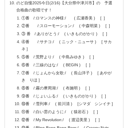
のど自慢2025今日(2/16)【大分県中津川市】の 予選
合格曲の歌唱です！
①番 /:ロマンスの神様:/ ( 広瀬香美 ) [ ]
②番 /:スローモーション:/ ( 中森明菜 ) [ ]
③ 番 /:ありがとう:/ ( いきものがかり ) [ ]
④番 /:サチコ:/ ( ニック・ニューサ ) [ サカ
ネ ]
⑤番 /:荒野より:/ ( 中島みゆき ) [ ]
⑥番 /:三線のはな:/ ( BEGIN ) [ ]
⑦番 /:じょんから女歌:/ ( 長山洋子 ) [ あやが
き りほ ]
⑧番 /:霧の摩周湖:/ ( 布施明 ) [ ]
⑨番 /:じょいふる:/ ( いきものがかり ) [ ]
⑩番 /:雪列車:/ ( 前川清 ) [シマダ シンイチ ]
⑪番 /:白い雲のように:/ ( 猿岩石 ) [ ]
⑫番 /:My Revolution:/ ( 渡辺美里 ) [ ]
⑬番 /:Bling-Bang-Bang-Born:/ ( Creepy Nuts