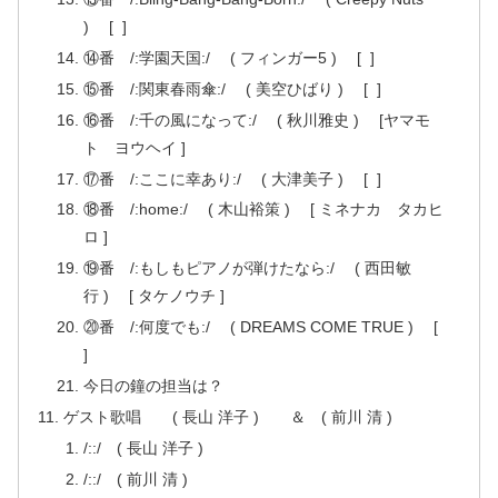
) [ ]
⑭番 /:学園天国:/ ( フィンガー5 ) [ ]
⑮番 /:関東春雨傘:/ ( 美空ひばり ) [ ]
⑯番 /:千の風になって:/ ( 秋川雅史 ) [ヤマモ
ト ヨウヘイ ]
⑰番 /:ここに幸あり:/ ( 大津美子 ) [ ]
⑱番 /:home:/ ( 木山裕策 ) [ ミネナカ タカヒ
ロ ]
⑲番 /:もしもピアノが弾けたなら:/ ( 西田敏
行 ) [ タケノウチ ]
⑳番 /:何度でも:/ ( DREAMS COME TRUE ) [
]
今日の鐘の担当は？
ゲスト歌唱 ( 長山 洋子 ) ＆ ( 前川 清 )
/::/ ( 長山 洋子 )
/::/ ( 前川 清 )