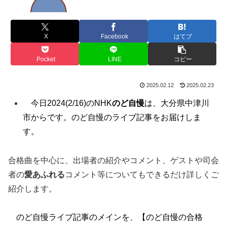
X
Facebook
はてブ
Pocket
LINE
コピー
2025.02.12
2025.02.23
今日2024(2/16)のNHK
のど自慢
は、大分県中津川
市からです。
のど自慢のライブ記事をお届けしま
す。
合格曲を中心に、出場者の紹介やコメント、ゲストや司会
者の
愛あふれる
コメント等についてもできるだけ詳しくご
紹介します。
のど自慢ライブ記事のメインを、【のど自慢の合格