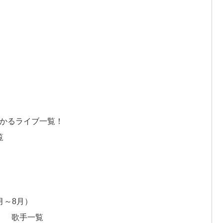
わかるライブ一覧！
覧
月～8月）
！ 歌手一覧