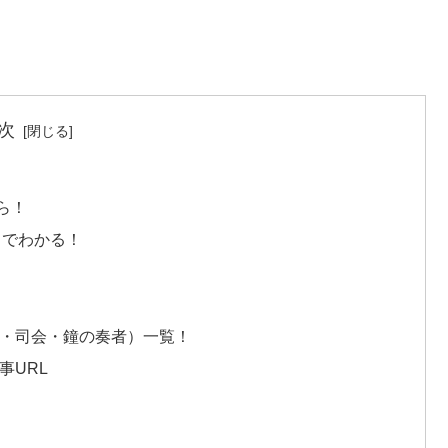
次
ら！
目でわかる！
！
ト・司会・鐘の奏者）一覧！
事URL