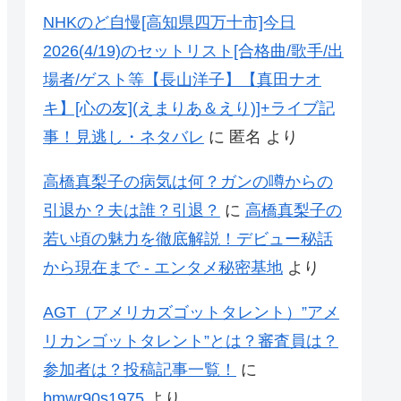
NHKのど自慢[高知県四万十市]今日
2026(4/19)のセットリスト[合格曲/歌手/出
場者/ゲスト等【長山洋子】【真田ナオ
キ】[心の友](えまりあ＆えり)]+ライブ記
事！見逃し・ネタバレ
に
匿名
より
高橋真梨子の病気は何？ガンの噂からの
引退か？夫は誰？引退？
に
高橋真梨子の
若い頃の魅力を徹底解説！デビュー秘話
から現在まで - エンタメ秘密基地
より
AGT（アメリカズゴットタレント）”アメ
リカンゴットタレント”とは？審査員は？
参加者は？投稿記事一覧！
に
bmwr90s1975
より