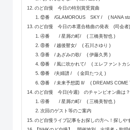
のど自慢 今日の特別賞受賞曲
⑫番 /GLAMOROUS SKY / ( NANA star
のど自慢 今日の本選合格曲の発表 (司会
④番 / 星屑の町/ ( 三橋美智也 )
⑧番 / 越後瞽女/ ( 石川さゆり )
⑨番 / あざみの歌/ ( 伊藤久男 )
⑩番 / 風に吹かれて/ ( エレファントカ
⑱番 /夫婦譜 / ( 金田たつえ )
⑳番 / 未来予想図 II/ ( DREAMS COME
のど自慢 今日(今週) のチャンピオン曲は
④番 / 星屑の町/ ( 三橋美智也 )
次回のゲスト等のご案内
のど自慢ライブ記事をお探しの方へ！探しや
【NHKのど自慢】 開催地別、出場者・歌唱