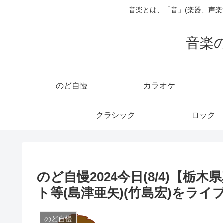
音楽とは、「音」(楽器、声
音楽
のど自慢
カラオケ
クラシック
ロック
のど自慢2024今日(8/4)【栃
ト等(島津亜矢)(竹島宏)をラ
のど自慢