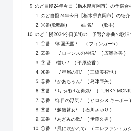
のど自慢24年今日【栃木県真岡市】の予選合
のど自慢24年今日【栃木県真岡市】の紹介
⓪番(歌唱順) /曲名/ (歌手)
のど自慢2024今日(8/4)の 予選合格曲の歌
①番 /学園天国 / ( フィンガー5 )
②番 / ロマンスの神様/ ( 広瀬香美 )
③ 番 /誓い / ( 平原綾香 )
④番 / 星屑の町/ ( 三橋美智也 )
⑤番 / かあちゃん/ ( 島津亜矢 )
⑥番 / ちっぽけな勇気/ ( FUNKY MONK
⑦番 /年目の浮気 / ( ヒロシ & キーボー
⑧番 / 越後瞽女/ ( 石川さゆり )
⑨番 / あざみの歌/ ( 伊藤久男 )
⑩番 / 風に吹かれて/ ( エレファントカ