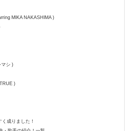
ring MIKA NAKASHIMA )
者)
シマシ )
 TRUE )
？
すく成りました！
曲・歌手の紹介！一覧