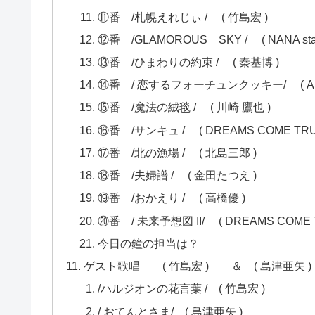
⑪番 /札幌えれじぃ / ( 竹島宏 )
⑫番 /GLAMOROUS SKY / ( NANA star
⑬番 /ひまわりの約束 / ( 秦基博 )
⑭番 / 恋するフォーチュンクッキー/ ( A
⑮番 /魔法の絨毯 / ( 川崎 鷹也 )
⑯番 /サンキュ / ( DREAMS COME TR
⑰番 /北の漁場 / ( 北島三郎 )
⑱番 /夫婦譜 / ( 金田たつえ )
⑲番 /おかえり / ( 高橋優 )
⑳番 / 未来予想図 II/ ( DREAMS COME
今日の鐘の担当は？
ゲスト歌唱 ( 竹島宏 ) ＆ ( 島津亜矢 
/ハルジオンの花言葉 / ( 竹島宏 )
/ おてんとさま/ ( 島津亜矢 )