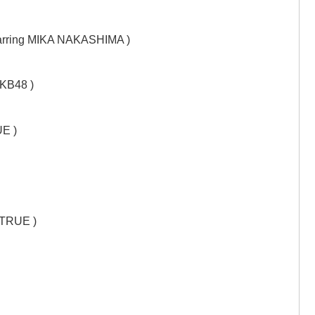
ring MIKA NAKASHIMA )
KB48 )
UE )
 TRUE )
)