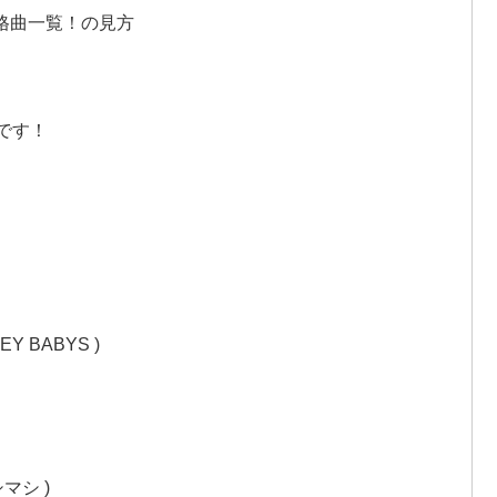
格曲一覧！の見方
唱です！
EY BABYS )
 )
シマシ )