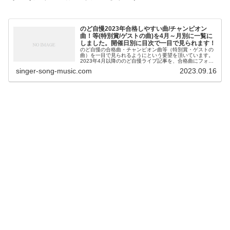
のど自慢2023年合格しやすい曲/チャンピオン
曲！等(特別賞/ゲストの曲)を4月～月別に一覧に
しました。開催日別に目次で一目で見られます！
のど自慢の合格曲・チャンピオン曲等（特別賞・ゲストの
曲）を一目で見られるようにという要望を頂いています。
2023年4月以降ののど自慢ライブ記事を、合格曲にフォー
カスしました。この記事の特徴は、合格曲だけでなく、そ
singer-song-music.com
2023.09.16
の歌を歌った歌手の名前も入れ...