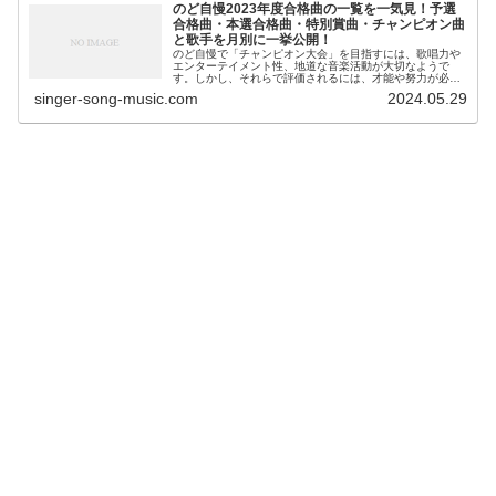
のど自慢2023年度合格曲の一覧を一気見！予選
合格曲・本選合格曲・特別賞曲・チャンピオン曲
と歌手を月別に一挙公開！
のど自慢で「チャンピオン大会」を目指すには、歌唱力や
エンターテイメント性、地道な音楽活動が大切なようで
す。しかし、それらで評価されるには、才能や努力が必要
です。しかし、各地方大会で、合格し、チャンピオンにな
singer-song-music.com
2024.05.29
るには、選曲が大切だと強く思います...