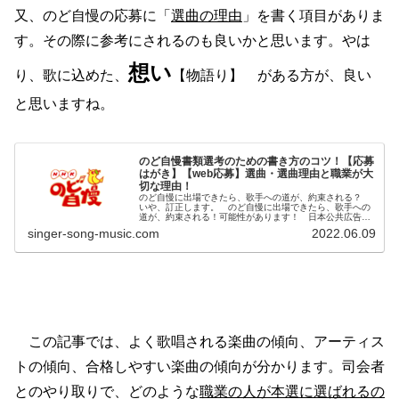
又、のど自慢の応募に「
選曲の理由
」を書く項目がありま
す。その際に参考にされるのも良いかと思います。やは
想い
り、歌に込めた、
【物語り】 がある方が、良い
と思いますね。
のど自慢書類選考のための書き方のコツ！【応募
はがき】【web応募】選曲・選曲理由と職業が大
切な理由！
のど自慢に出場できたら、歌手への道が、約束される？
いや、訂正します。 のど自慢に出場できたら、歌手への
道が、約束される！可能性があります！ 日本公共広告機
構から、にらまれそうですが。(笑) のど自慢出演を目指す
singer-song-music.com
2022.06.09
方の参考になればと思います。...
この記事では、よく歌唱される楽曲の傾向、アーティス
トの傾向、合格しやすい楽曲の傾向が分かります。司会者
とのやり取りで、どのような
職業の人が本選に選ばれるの