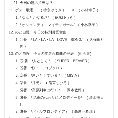
今日の鐘の担当は？
ゲスト歌唱 ( 徳永ゆうき ) ＆ ( 小林幸子 )
/ なんとかなるさ/ ( 徳永ゆうき )
/ オシャンティ・マイティガール/ ( 小林幸子 )
のど自慢 今日の特別賞受賞曲
⑪番 / LA・LA・LA LOVE SONG/ ( 久保田利
伸 )
のど自慢 今日の本選合格曲の発表 (司会者)
③ 番 /人として / ( SUPER BEAVER )
⑤番 /桜 / ( コブクロ )
⑧番 /逢いたくていま / ( MISIA )
⑫番 /月光 / ( 鬼束ちひろ )
⑭番 /高原列車は行く / ( 岡本敦郎 )
⑯番 / 花束の代わりにメロディーを/ ( 清水翔太
)
⑲番 /バトルフロンティア / ( 高屋亜希那 )