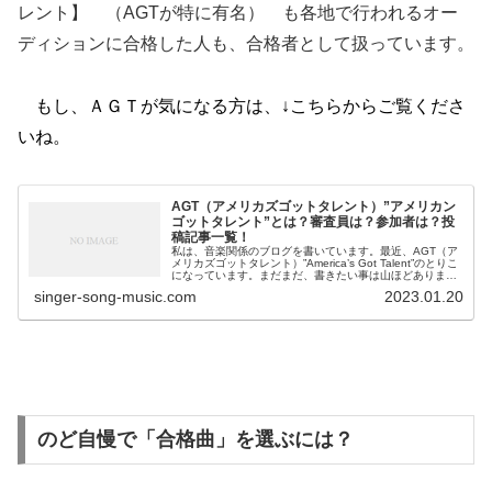
レント】 （AGTが特に有名） も各地で行われるオー
ディションに合格した人も、合格者として扱っています。
もし、ＡＧＴが気になる方は、↓こちらからご覧くださ
いね。
AGT（アメリカズゴットタレント）”アメリカン
ゴットタレント”とは？審査員は？参加者は？投
稿記事一覧！
私は、音楽関係のブログを書いています。最近、AGT（ア
メリカズゴットタレント）”America’s Got Talent”のとりこ
になっています。まだまだ、書きたい事は山ほどあります
が、私の記事にたどり着けないとのお声を頂きました。私
singer-song-music.com
2023.01.20
が、色...
のど自慢で「合格曲」を選ぶには？