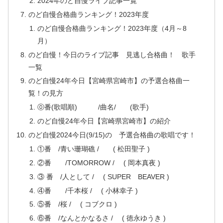
2024年のど自慢ライブ記事一覧
のど自慢合格曲ランキング！2023年度
のど自慢合格曲ランキング！2023年度（4月～8
月）
のど自慢！今日のライブ記事 見逃し合格曲！ 歌手
一覧
のど自慢24年今日【宮崎県宮崎市】の予選合格曲一
覧！の見方
⓪番(歌唱順) /曲名/ (歌手)
のど自慢24年今日【宮崎県宮崎市】の紹介
のど自慢2024今日(9/15)の 予選合格曲の歌唱です！
①番 /青い珊瑚礁 / ( 松田聖子 )
②番 /TOMORROW / ( 岡本真夜 )
③ 番 /人として / ( SUPER BEAVER )
④番 /千本桜 / ( 小林幸子 )
⑤番 /桜 / ( コブクロ )
⑥番 /なんとかなるさ / ( 徳永ゆうき )