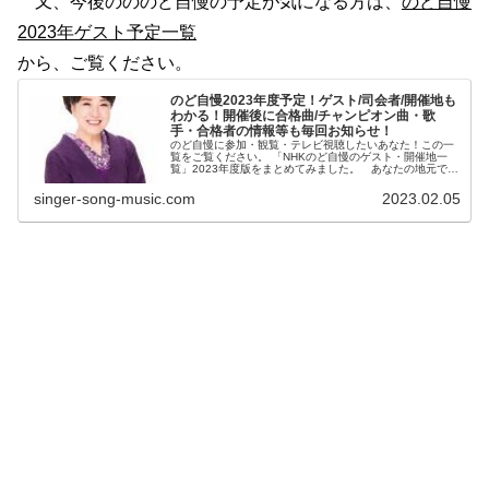
又、今後のののど自慢の予定が気になる方は、
のど自慢
2023年ゲスト予定一覧
から、ご覧ください。
のど自慢2023年度予定！ゲスト/司会者/開催地も
わかる！開催後に合格曲/チャンピオン曲・歌
手・合格者の情報等も毎回お知らせ！
のど自慢に参加・観覧・テレビ視聴したいあなた！この一
覧をご覧ください。 「NHKのど自慢のゲスト・開催地一
覧」2023年度版をまとめてみました。 あなたの地元でど
自慢が開催される時は、是非とも応募しましょうね。一泊
二日の旅行がてら参加するの...
singer-song-music.com
2023.02.05