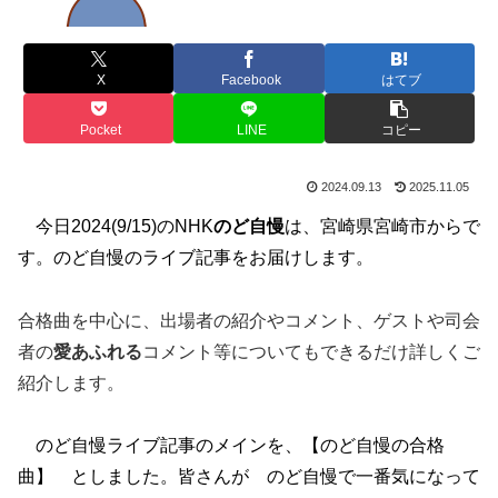
X
Facebook
はてブ
Pocket
LINE
コピー
2024.09.13
2025.11.05
今日2024(9/15)のNHK
のど自慢
は、宮崎県宮崎市からで
す。
のど自慢のライブ記事をお届けします。
合格曲を中心に、出場者の紹介やコメント、ゲストや司会
者の
愛あふれる
コメント等についてもできるだけ詳しくご
紹介します。
のど自慢ライブ記事のメインを、【のど自慢の合格
曲】 としました。皆さんが のど自慢で一番気になって