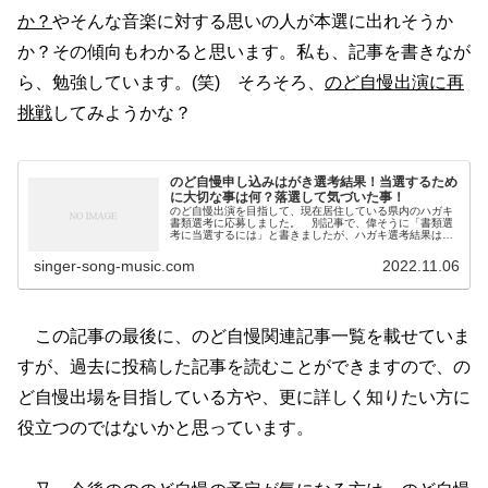
か？
やそんな音楽に対する思いの人が本選に出れそうか
か？その傾向もわかると思います。私も、記事を書きなが
ら、勉強しています。(笑) そろそろ、
のど自慢出演に再
挑戦
してみようかな？
のど自慢申し込みはがき選考結果！当選するため
に大切な事は何？落選して気づいた事！
のど自慢出演を目指して、現在居住している県内のハガキ
書類選考に応募しました。 別記事で、偉そうに「書類選
考に当選するには」と書きましたが、ハガキ選考結果は落
選でした。 簡単に言えば、きっと通るという無謀な過信
がありました。(笑) そこで、改...
singer-song-music.com
2022.11.06
この記事の最後に、のど自慢関連記事一覧を載せていま
すが、過去に投稿した記事を読むことができますので、の
ど自慢出場を目指している方や、更に詳しく知りたい方に
役立つのではないかと思っています。