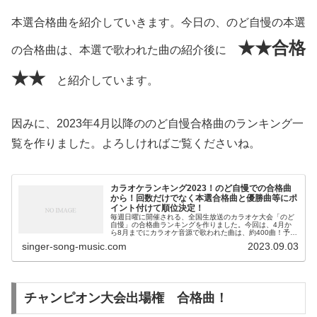
本選合格曲を紹介していきます。今日の、のど自慢の本選
★★合格
の合格曲は、本選で歌われた曲の紹介後に
★★
と紹介しています。
因みに、2023年4月以降ののど自慢合格曲のランキング一
覧を作りました。よろしければご覧くださいね。
カラオケランキング2023！のど自慢での合格曲
から！回数だけでなく本選合格曲と優勝曲等にポ
イント付けて順位決定！
毎週日曜に開催される、全国生放送のカラオケ大会「のど
自慢」の合格曲ランキングを作りました。今回は、4月か
ら8月までにカラオケ音源で歌われた曲は、約400曲！予選
合格曲として数多く歌われるだけではなく、本選合格曲等
singer-song-music.com
2023.09.03
にポイントを付けて、ランキン...
チャンピオン大会出場権 合格曲！