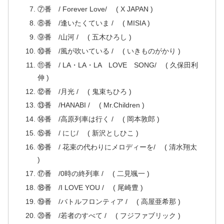
⑦番 / Forever Love/ ( X JAPAN )
⑧番 /逢いたくていま / ( MISIA )
⑨番 /山河 / ( 五木ひろし )
⑩番 /風が吹いている / ( いきものがかり )
⑪番 / LA・LA・LA LOVE SONG/ ( 久保田利
伸 )
⑫番 /月光 / ( 鬼束ちひろ )
⑬番 /HANABI / ( Mr.Children )
⑭番 /高原列車は行く / ( 岡本敦郎 )
⑮番 / にじ/ ( 新沢としひこ )
⑯番 / 花束の代わりにメロディーを/ ( 清水翔太
)
⑰番 /0時の終列車 / ( 二見颯一 )
⑱番 /I LOVE YOU / ( 尾崎豊 )
⑲番 /バトルフロンティア / ( 高屋亜希那 )
⑳番 /若者のすべて / ( フジファブリック )