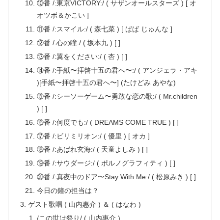
⑩番 /:東京VICTORY:/ ( サザンオールスターズ ) [ オ
オツボ＆かこい ]
⑪番 /:スマイル:/ ( 森七菜 ) [ ばば じゅんな ]
⑫番 /:心の瞳:/ ( 坂本九 ) [ ]
⑬番 /:翼をください:/ ( 杏 ) [ ]
⑭番 /:手紙〜拝啓十五の君へ〜:/ ( アンジェラ・アキ
)[手紙〜拝啓十五の君へ〜] (たけどみ あやな)
⑮番 /:シーソーゲーム〜勇敢な恋の歌:/ ( Mr.children
) [ ]
⑯番 /:何度でも:/ ( DREAMS COME TRUE ) [ ]
⑰番 /:ビリミリオン:/ ( 優里 ) [ オカ ]
⑱番 /:あばれ玄海:/ ( 天童よしみ ) [ ]
⑲番 /:サウダージ:/ ( ポルノグラフィティ ) [ ]
⑳番 /:真夜中のドア〜Stay With Me:/ ( 松原みき ) [ ]
今日の鐘の担当は？
ゲスト歌唱 ( 山内惠介 ) ＆ ( はなわ )
/この世は祭り/ ( 山内惠介 )