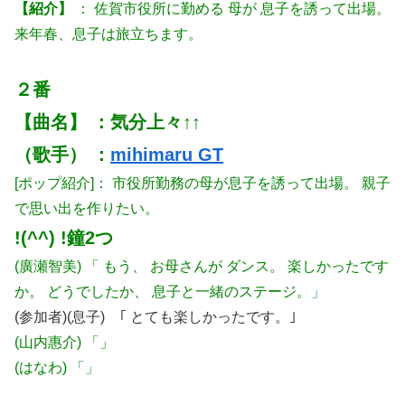
【紹介】
： 佐賀市役所に勤める 母が 息子を誘って出場。
来年春、息子は旅立ちます。
２番
【曲名】 ：気分上々↑↑
（歌手） ：
mihimaru GT
[ポップ紹介]： 市役所勤務の母が息子を誘って出場。 親子
で思い出を作りたい。
!(^^) !鐘2つ
(廣瀬智美) 「 もう、 お母さんが ダンス。 楽しかったです
か。 どうでしたか、 息子と一緒のステージ。」
(参加者)(息子) ｢ とても楽しかったです。｣
(山内惠介) 「」
(はなわ) 「」