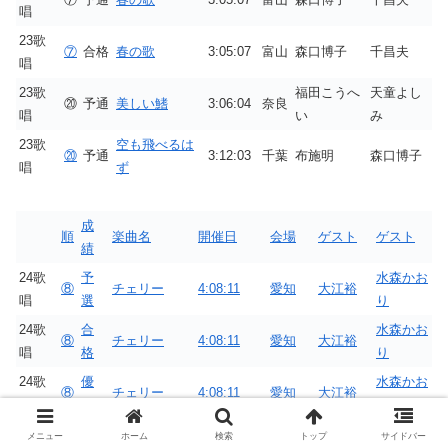
唱
23歌
⑦
合格
春の歌
3:05:07
富山
森口博子
千昌夫
唱
23歌
福田こうへ
天童よし
⑳
予通
美しい鰭
3:06:04
奈良
唱
い
み
23歌
空も飛べるは
⑳
予通
3:12:03
千葉
布施明
森口博子
唱
ず
成
順
楽曲名
開催日
会場
ゲスト
ゲスト
績
24歌
予
水森かお
⑧
チェリー
4:08:11
愛知
大江裕
唱
選
り
24歌
合
水森かお
⑧
チェリー
4:08:11
愛知
大江裕
唱
格
り
24歌
優
水森かお
⑧
チェリー
4:08:11
愛知
大江裕
唱
勝
り
24歌
予
木村カエ
メニュー
ホーム
検索
トップ
サイドバー
④
チェリー
4:10:06
沖縄
千昌夫