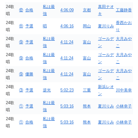
24歌
私は最
真田ナオ
⑫
合格
4:06:09
京都
工藤静香
唱
強
キ
24歌
香西かお
⑪
予選
唱
4:06:16
岡山
夏川りみ
唱
り
24歌
私は最
ゴールデ
大月みや
⑨
予選
4:11:24
富山
唱
強
ン
こ
24歌
私は最
ゴールデ
大月みや
⑨
合格
4:11:24
富山
唱
強
ン
こ
24歌
私は最
ゴールデ
大月みや
⑨
優勝
4:11:24
富山
唱
強
ン
こ
24歌
新浜レオ
③
予選
逆光
5:02:23
三重
川中美幸
唱
ン
24歌
私は最
①
予選
5:03:16
熊本
夏川りみ
小林幸子
唱
強
24歌
私は最
①
合格
5:03:16
熊本
夏川りみ
小林幸子
唱
強