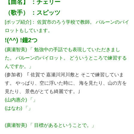
【曲名】 ：チェリー
（歌手） ：スピッツ
[ポップ紹介]： 佐賀市のろう学校で教師。 バルーンのパイ
ロットもしています。
!(^^) !鐘2つ
(廣瀬智美) 「 勉強中の手話でも表現していただきまし
た。 バルーンのパイロット。 どういうところで練習する
んですか。」
(参加者) ｢ 佐賀で 嘉瀬川河川敷と そこで練習していま
す。 やっぱり、空に浮いた時に、 海を見たり、山の方を
見たり、 景色がとても綺麗です。｣
(山内惠介) 「」
(はなわ) 「」
(廣瀬智美) 「 目標があるということで。」