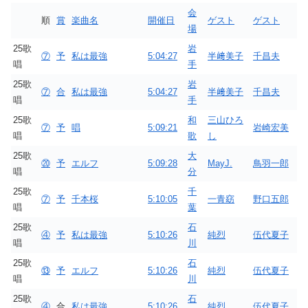
会
順
賞
楽曲名
開催日
ゲスト
ゲスト
場
25歌
岩
⑦
予
私は最強
5:04:27
半﨑美子
千昌夫
唱
手
25歌
岩
⑦
合
私は最強
5:04:27
半﨑美子
千昌夫
唱
手
25歌
和
三山ひろ
⑦
予
唱
5:09:21
岩崎宏美
唱
歌
し
25歌
大
⑳
予
エルフ
5:09:28
MayJ.
鳥羽一郎
唱
分
25歌
千
⑦
予
千本桜
5:10:05
一青窈
野口五郎
唱
葉
25歌
石
④
予
私は最強
5:10:26
純烈
伍代夏子
唱
川
25歌
石
⑬
予
エルフ
5:10:26
純烈
伍代夏子
唱
川
25歌
石
④
合
私は最強
5:10:26
純烈
伍代夏子