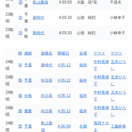
③
私は最強
4:03:03
大阪
花*花
千昌夫
唱
通
23歌
予
⑪
新時代
4:03:10
山形
純烈
小林幸子
唱
通
23歌
合
⑪
新時代
4:03:10
山形
純烈
小林幸子
唱
格
順
成績
楽曲名
開催日
会場
ゲスト
ゲスト
24歌
中村美律
五木ひろ
④
予選
新時代
4:05:12
福井
唱
子
し
24歌
中村美律
五木ひろ
⑩
予選
向日葵
4:05:12
福井
唱
子
し
24歌
中村美律
五木ひろ
⑩
合格
向日葵
4:05:12
福井
唱
子
し
24歌
中村美律
五木ひろ
⑩
優勝
向日葵
4:05:12
福井
唱
子
し
24歌
私は最
真田ナオ
⑫
予選
4:06:09
京都
工藤静香
唱
強
キ