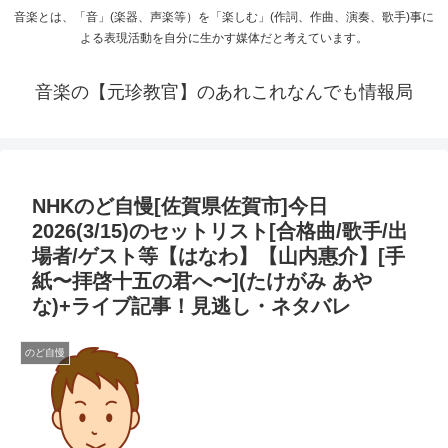
音楽とは、「音」(楽器、声楽等）を「楽しむ」(作詞、作曲、演奏、歌手)事に
よる表現活動を自分に生かす媒体だと考えています。
音楽の【元珍教官】のあれこれなんでも情報局
NHKのど自慢[佐賀県佐賀市]今日
2026(3/15)のセットリスト[合格曲/歌手/出
場者/ゲスト等【はなわ】【山内惠介】[手
紙〜拝啓十五の君へ〜](たけがみ あや
な)+ライブ記事！見逃し・ネタバレ
のど自慢