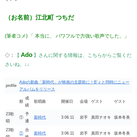
（お名前）江北町 つちだ
(筆者コメ) 「 本当に、 パワフルで力強い歌声でした。」
Ado
◇：
【
】さんに関する情報は、こちらからご覧くだ
さいね。↓↓
Adoの新曲「新時代」が映画の主題歌に！B’ｚと同時にニュー
profile
アルバムをリリース
成
順
歌唱曲
開催日
会場
ゲスト
ゲスト
績
23歌
予
①
新時代
3:06:11
岩手
真田ナオキ
坂本冬美
唱
通
23歌
合
①
新時代
3:06:11
岩手
真田ナオキ
坂本冬美
唱
格