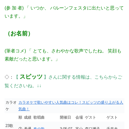
(参 加 者) 「 いつか、 バルーンフェスタに出たいと思って
います。」
（お名前）
(筆者コメ) 「 とても、さわやかな歌声でしたね。 笑顔も
素敵だったと思います。」
スピッツ
◇：
【
】さんに関する情報は、こちらからご
覧くださいね。↓↓
カラオ
カラオケで歌いやすい人気曲はコレ！スピッツの盛り上がる人
ケ
気曲！
順
成績
歌唱曲
開催日
会場
ゲスト
ゲスト
23歌
⑦
予通
春の歌
3:05:07
富山
森口博子
千昌夫