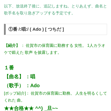
以下、放送終了後に、追記しますね。とりあえず、曲名と
歌手名を取り急ぎアップする予定です。
①番 /:唱:/ ( Ado ) [ つちだ ]
【紹介】
： 佐賀市の保育園に勤務する 女性。 1人カラオ
ケで鍛えた 歌声 を披露します。
１番
【曲名】 ：唱
（歌手） ：Ado
[ポップ紹介]： 佐賀市の保育園に勤務。 人生を明るくして
くれた 曲。
★★合格★★ ^^) _旦~~