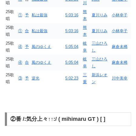
唱
川
25歌
熊
①
予
私は最強
5:03:16
夏川りみ
小林幸子
唱
本
25歌
熊
①
合
私は最強
5:03:16
夏川りみ
小林幸子
唱
本
25歌
岐
三山ひろ
④
予
風のゆくえ
5:05:04
麻倉未稀
唱
阜
し
25歌
岐
三山ひろ
④
合
風のゆくえ
5:05:04
麻倉未稀
唱
阜
し
25歌
三
新浜レオ
③
予
逆光
5:02:23
川中美幸
唱
重
ン
②番 /:気分上々↑↑:/ ( mihimaru GT ) [ ]