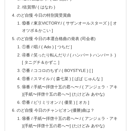
/佐賀県/ ( はなわ )
のど自慢 今日の特別賞受賞曲
⑩番 /:東京VICTORY:/ ( サザンオールスターズ ) [ オ
オツボ＆かこい ]
のど自慢 今日の本選合格曲の発表 (司会者)
①番 /:唱:/ ( Ado ) [ つちだ ]
④番 /:笑ったり転んだり:/ ( ハンバートハンバート )
[ タニグチ＆かずこ ]
⑦番 /:ココロのちず:/ ( BOYSTYLE ) [ ]
⑪番 /:スマイル:/ ( 森七菜 ) [ ばば じゅんな ]
⑭番 /:手紙〜拝啓十五の君へ〜:/ ( アンジェラ・アキ
)[手紙〜拝啓十五の君へ〜] (たけどみ あやな)
⑰番 /:ビリミリオン:/ ( 優里 ) [ オカ ]
のど自慢 今日のチャンピオン(優勝)曲は？
⑭番 /:手紙〜拝啓十五の君へ〜:/ ( アンジェラ・アキ
)[手紙〜拝啓十五の君へ〜] (たけどみ あやな)