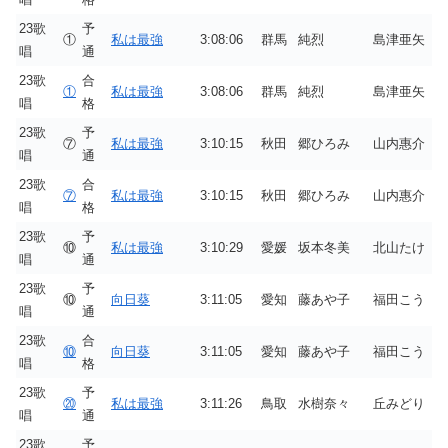
23歌
予
①
私は最強
3:08:06
群馬
純烈
島津亜矢
唱
通
23歌
合
①
私は最強
3:08:06
群馬
純烈
島津亜矢
唱
格
23歌
予
⑦
私は最強
3:10:15
秋田
郷ひろみ
山内惠介
唱
通
23歌
合
⑦
私は最強
3:10:15
秋田
郷ひろみ
山内惠介
唱
格
23歌
予
⑩
私は最強
3:10:29
愛媛
坂本冬美
北山たけ
唱
通
23歌
予
⑩
向日葵
3:11:05
愛知
藤あや子
福田こう
唱
通
23歌
合
⑩
向日葵
3:11:05
愛知
藤あや子
福田こう
唱
格
23歌
予
⑳
私は最強
3:11:26
鳥取
水樹奈々
丘みどり
唱
通
23歌
予