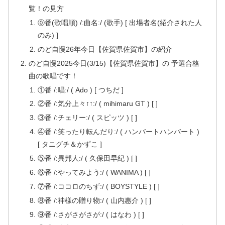
覧！の見方
⓪番(歌唱順) /:曲名:/ (歌手) [ 出場者名(紹介された人
のみ) ]
のど自慢26年今日【佐賀県佐賀市】の紹介
のど自慢2025今日(3/15)【佐賀県佐賀市】の 予選合格
曲の歌唱です！
①番 /:唱:/ ( Ado ) [ つちだ ]
②番 /:気分上々↑↑:/ ( mihimaru GT ) [ ]
③番 /:チェリー:/ ( スピッツ ) [ ]
④番 /:笑ったり転んだり:/ ( ハンバートハンバート )
[ タニグチ＆かずこ ]
⑤番 /:異邦人:/ ( 久保田早紀 ) [ ]
⑥番 /:やってみよう:/ ( WANIMA ) [ ]
⑦番 /:ココロのちず:/ ( BOYSTYLE ) [ ]
⑧番 /:神様の贈り物:/ ( 山内惠介 ) [ ]
⑨番 /:さがさがさが:/ ( はなわ ) [ ]